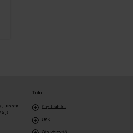
Tallinn
Unique Ho
405m
490m
Hotellit
Hotellit
Tuki
a, uusista
Käyttöehdot
ta ja
UKK
Ota yhteyttä