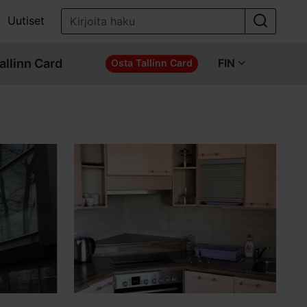
Uutiset
allinn Card
FIN
Osta Tallinn Card