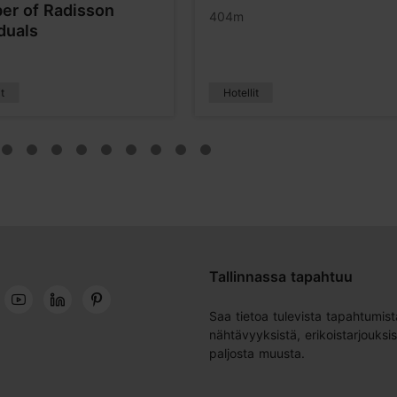
r of Radisson
404m
iduals
it
Hotellit
Tallinnassa tapahtuu
Saa tietoa tulevista tapahtumist
nähtävyyksistä, erikoistarjouksis
paljosta muusta.