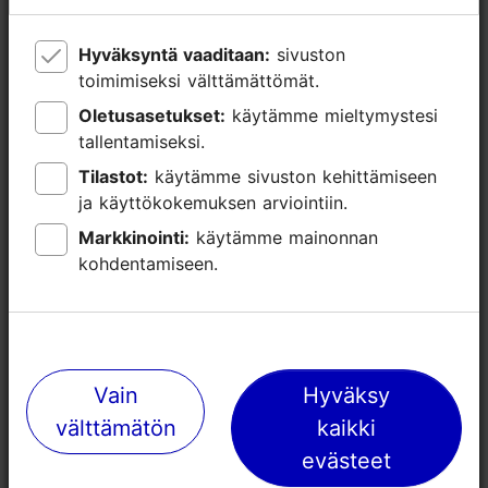
Hyväksyntä vaaditaan:
Hyväksyntä vaaditaan:
sivuston
sivuston
toimimiseksi välttämättömät.
toimimiseksi välttämättömät.
Oletusasetukset:
Oletusasetukset:
käytämme mieltymystesi
käytämme mieltymystesi
tallentamiseksi.
tallentamiseksi.
Tilastot:
Tilastot:
käytämme sivuston kehittämiseen
käytämme sivuston kehittämiseen
ja käyttökokemuksen arviointiin.
ja käyttökokemuksen arviointiin.
Markkinointi:
Markkinointi:
käytämme mainonnan
käytämme mainonnan
kohdentamiseen.
kohdentamiseen.
Lähellä olevia paikkoja
Vain
Vain
Hyväksy
Hyväksy
välttämätön
välttämätön
kaikki
kaikki
evästeet
evästeet