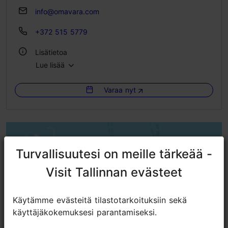
info@omavara.com
+372 515 5779
Lisätietoa
Lue lisää
Huoneita: 2
Vuodepaikkoja: 4
Varaa nyt
WLAN-alue
Turvallisuutesi on meille tärkeää -
Turvallisuutesi on meille tärkeää -
Visit Tallinnan evästeet
Visit Tallinnan evästeet
Käytämme evästeitä tilastotarkoituksiin sekä
Käytämme evästeitä tilastotarkoituksiin sekä
käyttäjäkokemuksesi parantamiseksi.
käyttäjäkokemuksesi parantamiseksi.