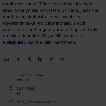
tarvittavat astiat. Tulee tietysti mainita myös
upealla näkymällä varustettu parveke, jossa voi
nauttia aamukahvista. Loma-asunto on
täydellinen sekä yksittäismatkaajalle että
enintään neljän hengen ryhmälle. Lapsiperheille
on vain minuutin etäisyydellä asunnosta
Poliisipuisto
suurine leikkikenttineen.
Jaa
Raua tn 1, Tallinn
Keskusta
01.01–31.12
24h
https://omavara.com/en/