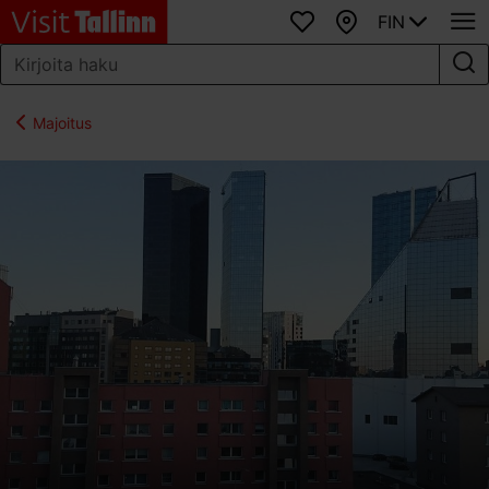
FIN
Suosikit
Kartta
Majoitus