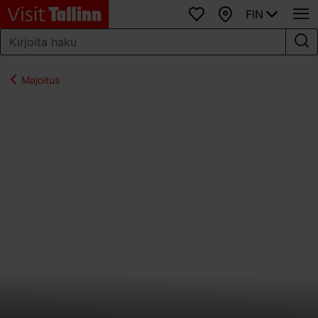
FIN
Suosikit
Kartta
Majoitus