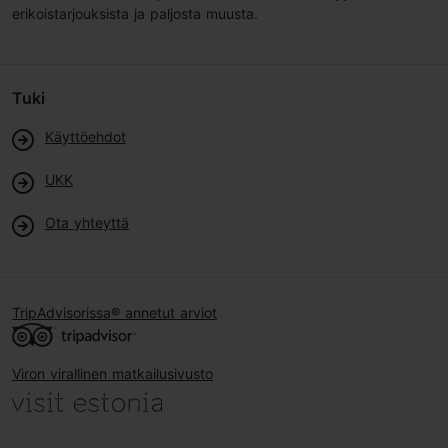
erikoistarjouksista ja paljosta muusta.
Tuki
Käyttöehdot
UKK
Ota yhteyttä
TripAdvisorissa® annetut arviot
Viron virallinen matkailusivusto