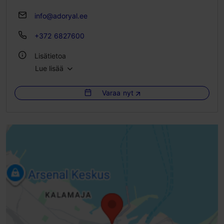
info@adoryal.ee
+372 6827600
Lisätietoa
Lue lisää
Huoneita: 48
Vuodepaikkoja: 108
Varaa nyt
WLAN-alue