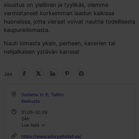
sisustus on ylellinen ja tyylikäs, olemme
varmistaneet korkeimman laadun kaikissa
huoneissa, jotta vieraat voivat nauttia todellisesta
kaupunkilomasta.
Nauti lomasta yksin, perheen, kaverien tai
nelijalkaisen ystävän kanssa!
Jaa
Sadama tn 6, Tallinn
Keskusta
01.05–30.09
24h
Lue lisää
01.01–30.04
https://www.adoryalhotell.ee/
24h