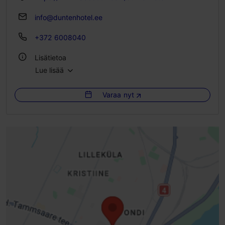
info@duntenhotel.ee
+372 6008040
Lisätietoa
Lue lisää
Huoneita: 23
Vuodepaikkoja: 46
Varaa nyt
WLAN-alue
Green Key -merkki