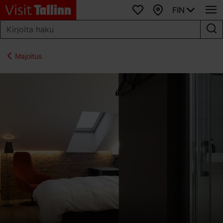
FIN
Suosikit
Kartta
Majoitus