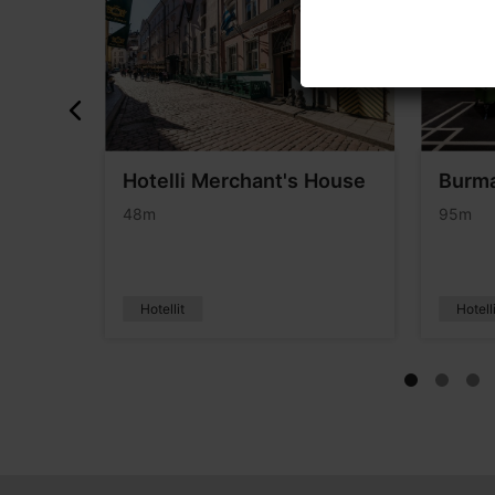
Hotelli Merchant's House
Burma
48m
95m
Hotellit
Hotell