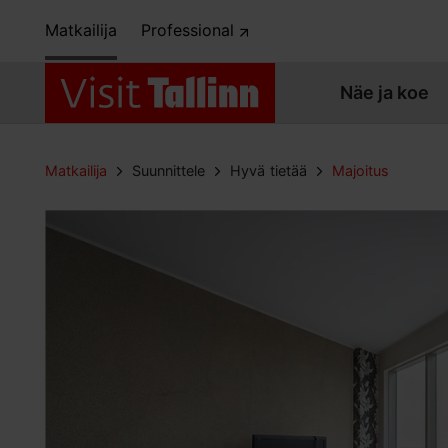
Matkailija
Professional
Näe ja koe
Matkailija
Suunnittele
Hyvä tietää
Majoitus