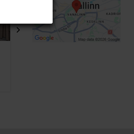
Hotelli Telegraaf,
Hotelli Cr
Autograph Collection
184m
174m
Hotellit
Hotellit