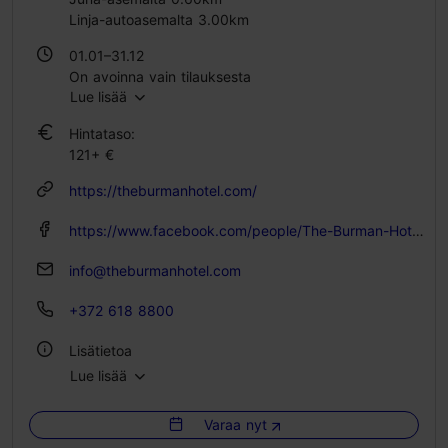
Linja-autoasemalta 3.00km
01.01–31.12
On avoinna vain tilauksesta
Lue lisää
Hintataso:
121+ €
https://theburmanhotel.com/
https://www.facebook.com/people/The-Burman-Hotel/61572662493735/
info@theburmanhotel.com
+372 618 8800
Lisätietoa
Lue lisää
Huoneita: 17
Vuodepaikkoja: 36
Varaa nyt