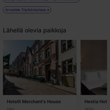
Arvostele TripAdvisorissa
Lähellä olevia paikkoja
Hotelli Merchant's House
Hestia Hote
54m
243m