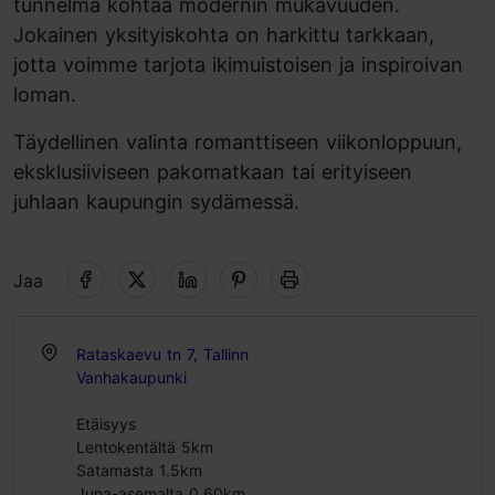
tunnelma kohtaa modernin mukavuuden.
Jokainen yksityiskohta on harkittu tarkkaan,
jotta voimme tarjota ikimuistoisen ja inspiroivan
loman.
Täydellinen valinta romanttiseen viikonloppuun,
eksklusiiviseen pakomatkaan tai erityiseen
juhlaan kaupungin sydämessä.
Jaa
Rataskaevu tn 7, Tallinn
Vanhakaupunki
Etäisyys
Lentokentältä 5km
Satamasta 1.5km
Juna-asemalta 0.60km