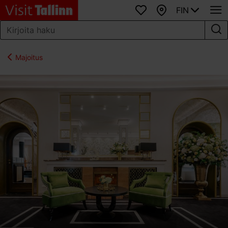
FIN
Suosikit
Kartta
Majoitus