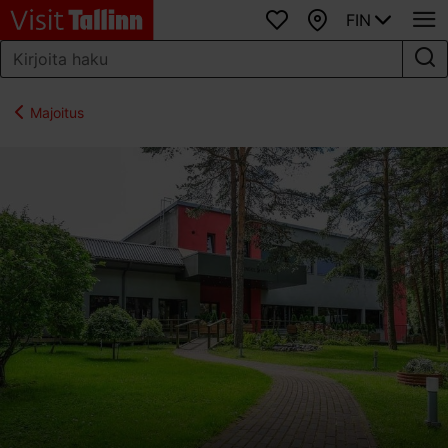
FIN
Suosikit
Kartta
Majoitus