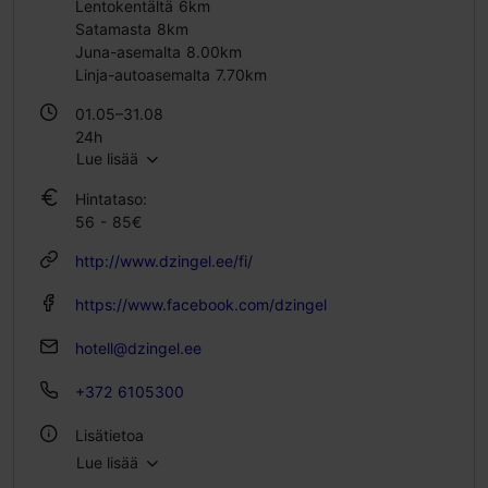
Lentokentältä 6km
Satamasta 8km
Juna-asemalta 8.00km
Linja-autoasemalta 7.70km
01.05–31.08
24h
Lue lisää
01.01–31.03
Hintataso:
24h
56 - 85€
http://www.dzingel.ee/fi/
https://www.facebook.com/dzingel
hotell@dzingel.ee
+372 6105300
Lisätietoa
Lue lisää
Huoneita: 280