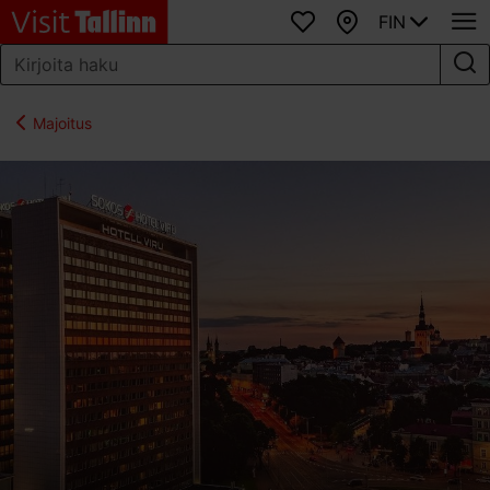
FIN
Suosikit
Kartta
Majoitus