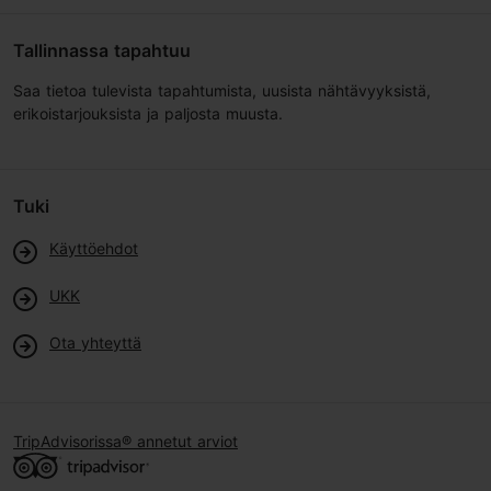
Tallinnassa tapahtuu
Saa tietoa tulevista tapahtumista, uusista nähtävyyksistä,
erikoistarjouksista ja paljosta muusta.
Tuki
Käyttöehdot
UKK
Ota yhteyttä
TripAdvisorissa® annetut arviot