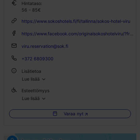
Hintataso:
56 - 85€
https://www.sokoshotels.fi/fi/tallinna/sokos-hotel-viru
https://www.facebook.com/originalsokoshotelviru/?fref=ts
viru.reservation@sok.fi
+372 6809300
Lisätietoa
Lue lisää
Huoneita: 516
Esteettömyys
Vuodepaikkoja: 1100
Lue lisää
Esteetön pääsy pyörätuolilla
WLAN-alue
Varaa nyt
Esteetön pääsy skootterilla
Green Key -merkki
Esteetön pääsy sähköpyörätuolilla