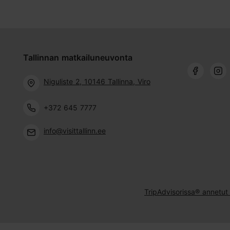
Tallinnan matkailuneuvonta
Niguliste 2, 10146 Tallinna, Viro
+372 645 7777
info@visittallinn.ee
TripAdvisorissa® annetut 