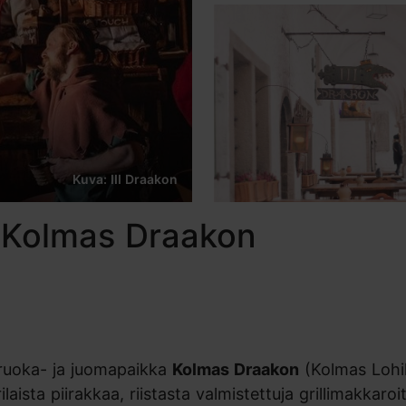
Kuva: III Draakon
 Kolmas Draakon
 ruoka- ja juomapaikka
Kolmas Draakon
(Kolmas Lohi
rilaista piirakkaa, riistasta valmistettuja grillimakkaro