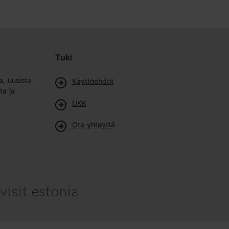
Tuki
a, uusista
Käyttöehdot
ta ja
UKK
Ota yhteyttä