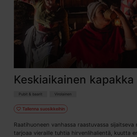
Keskiaikainen kapakka
Pubit & baarit
Virolainen
Tallenna suosikkeihin
Raatihuoneen vanhassa raastuvassa sijaitseva
tarjoaa vieraille tuhtia hirvenlihalientä, kuutta e