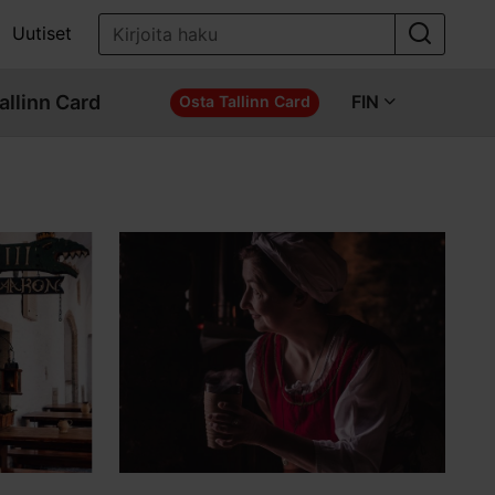
Uutiset
allinn Card
FIN
Osta Tallinn Card