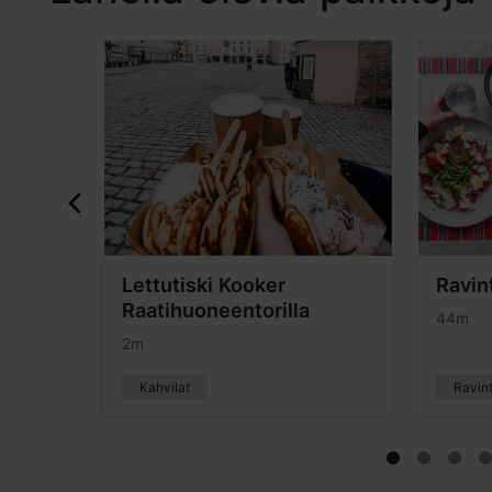
Lettutiski Kooker
Ravin
Raatihuoneentorilla
44m
2m
Kahvilat
Ravint