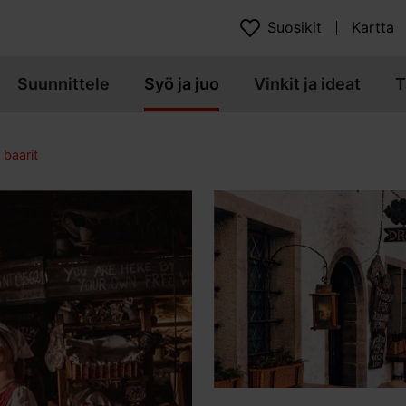
Suosikit
Kartta
Suunnittele
Syö ja juo
Vinkit ja ideat
T
 baarit