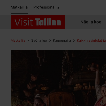
Matkailija
Professional
Näe ja koe
Matkailija
Syö ja juo
Kaupungilla
Kaikki ravintolat ja