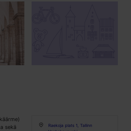
käärme)
Raekoja plats 1, Tallinn
ita sekä