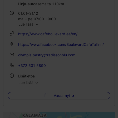
Linja-autoasemalta 1.10km
01.01–31.12
ma – pe 07:00–19:00
Lue lisää
la – su 08:00–17:00
https://www.cafeboulevard.ee/en/
https://www.facebook.com/BoulevardCafeTallinn/
olympia.pastry@radissonblu.com
+372 631 5890
Lisätietoa
Lue lisää
Tyyli: Kahvilat
Varaa nyt
Istumapaikkoja: 50
Aamiaismenu: Kyllä
WLAN-alue