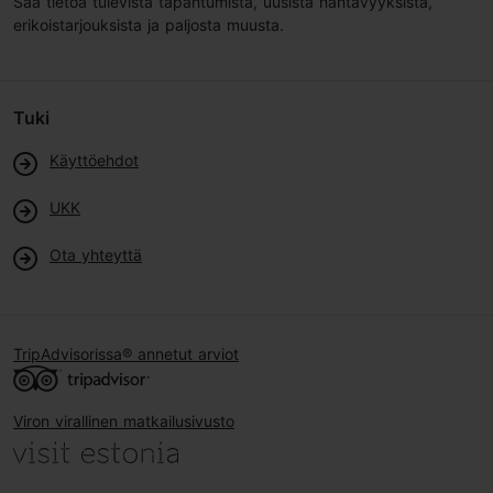
Saa tietoa tulevista tapahtumista, uusista nähtävyyksistä,
erikoistarjouksista ja paljosta muusta.
Tuki
Käyttöehdot
UKK
Ota yhteyttä
TripAdvisorissa® annetut arviot
Viron virallinen matkailusivusto