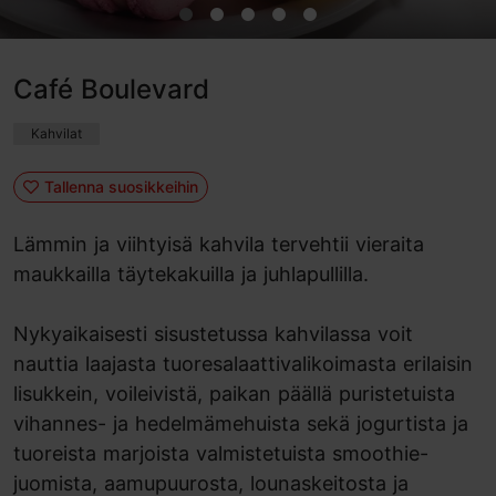
Café Boulevard
Kahvilat
Tallenna suosikkeihin
Lämmin ja viihtyisä kahvila tervehtii vieraita
maukkailla täytekakuilla ja juhlapullilla.
Nykyaikaisesti sisustetussa kahvilassa voit
nauttia laajasta tuoresalaattivalikoimasta erilaisin
lisukkein, voileivistä, paikan päällä puristetuista
vihannes- ja hedelmämehuista sekä jogurtista ja
tuoreista marjoista valmistetuista smoothie-
juomista, aamupuurosta, lounaskeitosta ja