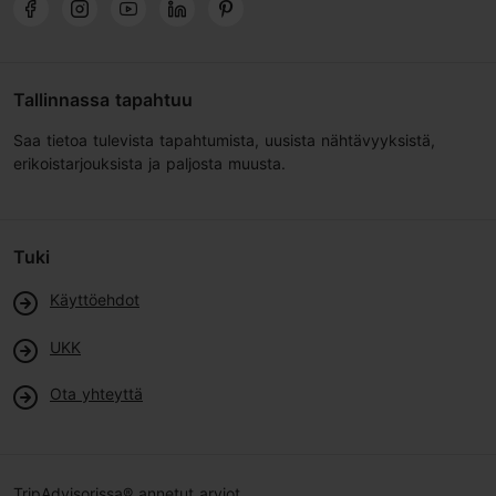
Tallinnassa tapahtuu
Saa tietoa tulevista tapahtumista, uusista nähtävyyksistä,
erikoistarjouksista ja paljosta muusta.
Tuki
Käyttöehdot
UKK
Ota yhteyttä
TripAdvisorissa® annetut arviot