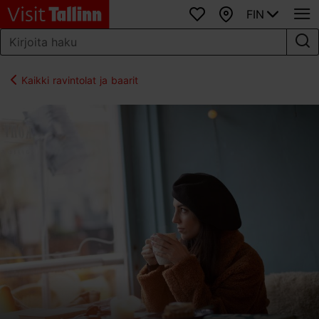
FIN
Suosikit
Kartta
Kaikki ravintolat ja baarit