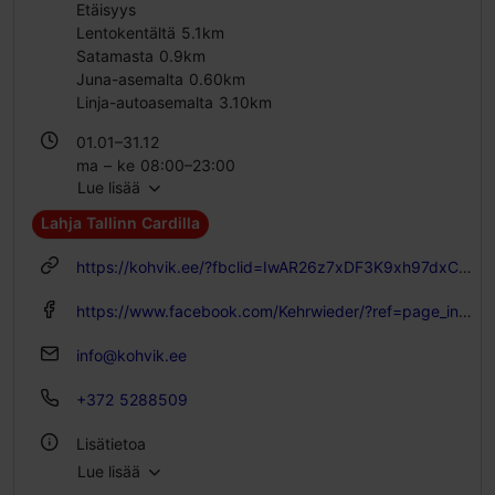
Etäisyys
Lentokentältä 5.1km
Satamasta 0.9km
Juna-asemalta 0.60km
Linja-autoasemalta 3.10km
01.01–31.12
ma – ke 08:00–23:00
Lue lisää
pe – la 08:00–01:00
su 08:00–23:00
Lahja Tallinn Cardilla
https://kohvik.ee/?fbclid=IwAR26z7xDF3K9xh97dxCzh29SZV0g20R-cZFctcARFzT4vBLej-69-xpRcLI
https://www.facebook.com/Kehrwieder/?ref=page_internal
info@kohvik.ee
+372 5288509
Lisätietoa
Lue lisää
Tyyli: Kahvilat