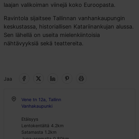
laajan valikoiman viinejä koko Euroopasta.
Ravintola sijaitsee Tallinnan vanhankaupungin
keskustassa, historiallisen Katariinankujan alussa.
Sen lähellä on useita mielenkiintoisia
nähtävyyksiä sekä teattereita.
Jaa
Vene tn 12a, Tallinn
Vanhakaupunki
Etäisyys
Lentokentältä 4.2km
Satamasta 1.2km
Juna-asemalta 0.80km