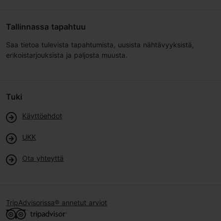
Tallinnassa tapahtuu
Saa tietoa tulevista tapahtumista, uusista nähtävyyksistä,
erikoistarjouksista ja paljosta muusta.
Tuki
Käyttöehdot
UKK
Ota yhteyttä
TripAdvisorissa® annetut arviot