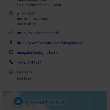
Linja-autoasemalta 2.30km
01.01–31.12
ma-su 11:00–23:00
Lue lisää
https://mungakelder.ee/fi/
https://www.facebook.com/MungaKelder
mungakelder@gmail.com
+372 6444614
Lisätietoa
Lue lisää
Tyyli: Ravintolat, Moderni eurooppalainen keittiö
Istumapaikkoja: 62
Istumapaikkoja ulkona: 25
WLAN-alue