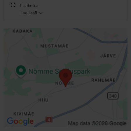
Lisätietoa
Lue lisää
Tyyli: Kahvilat, Virolainen
Ryhmäruokailut: Kyllä