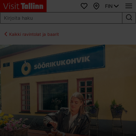
FIN
Suosikit
Kartta
Kaikki ravintolat ja baarit