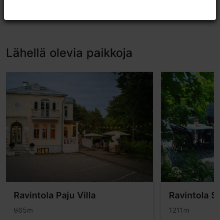
Arvostele TripAdvisorissa
Lähellä olevia paikkoja
Ravintola Paju Villa
Ravintola 
965m
1211m