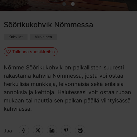
Sõõrikukohvik Nõmmessa
Kahvilat
Virolainen
Tallenna suosikkeihin
Nõmme Sõõrikukohvik on paikallisten suuresti
rakastama kahvila Nõmmessa, josta voi ostaa
herkullisia munkkeja, leivonnaisia sekä erilaisia
annoksia ja keittoja. Halutessasi voit ostaa ruoan
mukaan tai nauttia sen paikan päällä viihtyisässä
kahvilassa.
Jaa