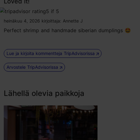
Loved it!
tripadvisor rating 5 of 5
heinäkuu 4, 2026
kirjoittaja:
Annette J
Perfect shrimp and handmade siberian dumplings 🤩
Lue ja kirjoita kommentteja TripAdvisorissa
Arvostele TripAdvisorissa
Lähellä olevia paikkoja