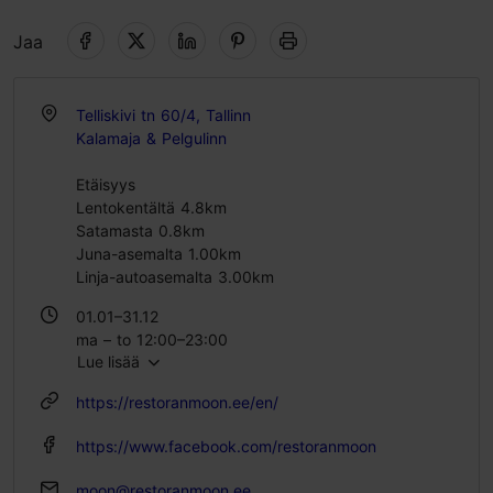
Jaa
Telliskivi tn 60/4, Tallinn
Kalamaja & Pelgulinn
Etäisyys
Lentokentältä 4.8km
Satamasta 0.8km
Juna-asemalta 1.00km
Linja-autoasemalta 3.00km
01.01–31.12
ma – to 12:00–23:00
Lue lisää
pe – la 12:00–00:00
su 13:00–21:00
https://restoranmoon.ee/en/
https://www.facebook.com/restoranmoon
moon@restoranmoon.ee