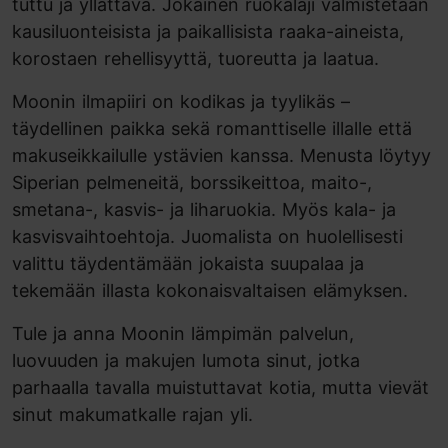
tuttu ja yllättävä. Jokainen ruokalaji valmistetaan
kausiluonteisista ja paikallisista raaka-aineista,
korostaen rehellisyyttä, tuoreutta ja laatua.
Moonin ilmapiiri on kodikas ja tyylikäs –
täydellinen paikka sekä romanttiselle illalle että
makuseikkailulle ystävien kanssa. Menusta löytyy
Siperian pelmeneitä, borssikeittoa, maito-,
smetana-, kasvis- ja liharuokia. Myös kala- ja
kasvisvaihtoehtoja. Juomalista on huolellisesti
valittu täydentämään jokaista suupalaa ja
tekemään illasta kokonaisvaltaisen elämyksen.
Tule ja anna Moonin lämpimän palvelun,
luovuuden ja makujen lumota sinut, jotka
parhaalla tavalla muistuttavat kotia, mutta vievät
sinut makumatkalle rajan yli.