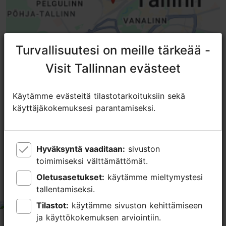
Turvallisuutesi on meille tärkeää -
Turvallisuutesi on meille tärkeää -
Visit Tallinnan evästeet
Visit Tallinnan evästeet
Käytämme evästeitä tilastotarkoituksiin sekä
Käytämme evästeitä tilastotarkoituksiin sekä
käyttäjäkokemuksesi parantamiseksi.
käyttäjäkokemuksesi parantamiseksi.
TripAdvisorissa® annetut arviot
tripadvisor rating 4.5 of 5
Hyväksyntä vaaditaan:
Hyväksyntä vaaditaan:
sivuston
sivuston
toimimiseksi välttämättömät.
toimimiseksi välttämättömät.
perustuu
1180 arvioon
Oletusasetukset:
Oletusasetukset:
käytämme mieltymystesi
käytämme mieltymystesi
tallentamiseksi.
tallentamiseksi.
Ok, but used to be better
Tilastot:
Tilastot:
käytämme sivuston kehittämiseen
käytämme sivuston kehittämiseen
tripadvisor rating 2 of 5
ja käyttökokemuksen arviointiin.
ja käyttökokemuksen arviointiin.
elokuu 4, 2026
kirjoittaja:
KerstinKotkas