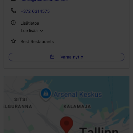
+372 6314575
Lisätietoa
Lue lisää
Tyyli: Ravintolat, Moderni eurooppalainen keittiö, Venäläinen
Best Restaurants
Ryhmäruokailut: Kyllä
Istumapaikkoja: 150
Varaa nyt
Istumapaikkoja ulkona: 80
Laktoosittomia ja gluteenittomia vaihtoehtoja: Kyllä
WLAN-alue
Ulkona
Sisätiloissa