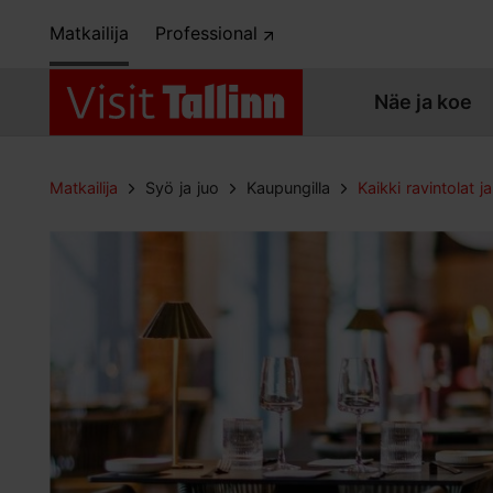
Matkailija
Professional
Näe ja koe
Matkailija
Syö ja juo
Kaupungilla
Kaikki ravintolat ja