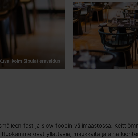
Kuva: Kolm Sibulat eravaldus
äsmälleen fast ja slow foodin välimaastossa. Keittiö
nen. Ruokamme ovat yllättäviä, maukkaita ja aina luonte