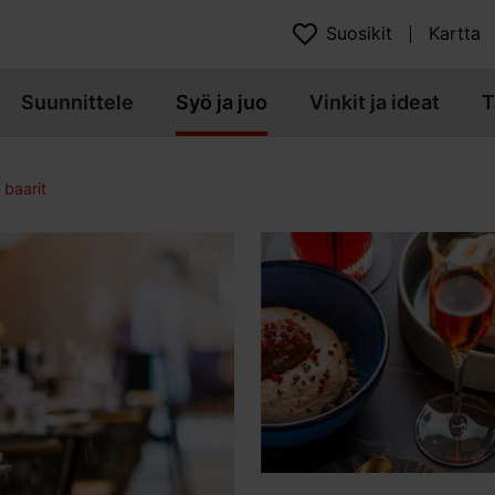
Suosikit
Kartta
Suunnittele
Syö ja juo
Vinkit ja ideat
T
 baarit