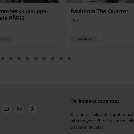
omo-herkkukauppa-
Ravintola The Quarter
tola PÄRIS
79m
olat
Ravintolat
Tallinnassa tapahtuu
Saa tietoa tulevista tapahtumist
nähtävyyksistä, erikoistarjouksis
paljosta muusta.