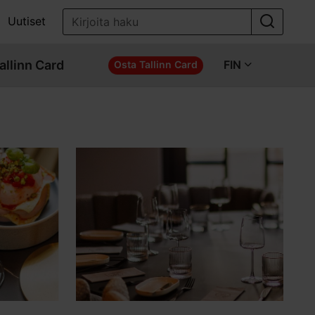
Uutiset
allinn Card
FIN
Osta Tallinn Card