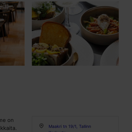
mme on
Maakri tn 19/1, Tallinn
ikkaita.