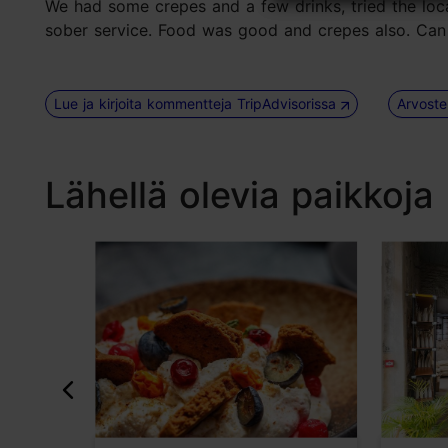
We had some crepes and a few drinks, tried the loc
sober service. Food was good and crepes also. Ca
Lue ja kirjoita kommentteja TripAdvisorissa
Arvoste
Lähellä olevia paikkoja