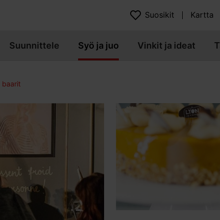
Suosikit
Kartta
Suunnittele
Syö ja juo
Vinkit ja ideat
T
 baarit