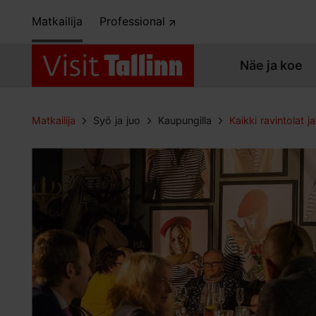
Matkailija
Professional
Näe ja koe
Matkailija
Syö ja juo
Kaupungilla
Kaikki ravintolat ja