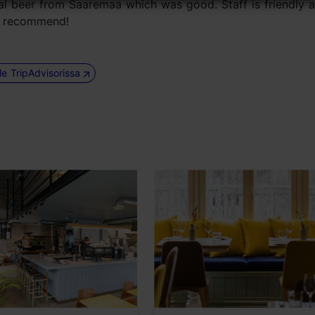
al beer from Saaremaa which was good. Staff is friendly 
n recommend!
le TripAdvisorissa