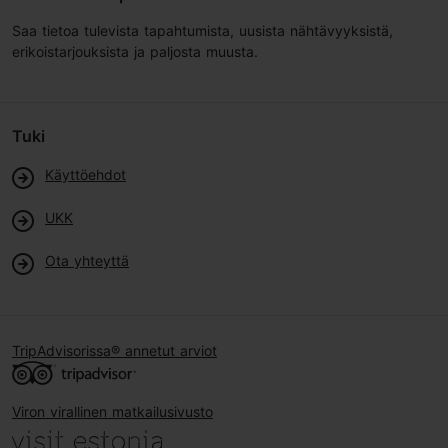
Saa tietoa tulevista tapahtumista, uusista nähtävyyksistä,
erikoistarjouksista ja paljosta muusta.
Tuki
Käyttöehdot
UKK
Ota yhteyttä
TripAdvisorissa® annetut arviot
Viron virallinen matkailusivusto