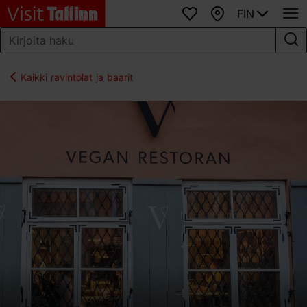
FIN
Suosikit
Kartta
Kaikki ravintolat ja baarit