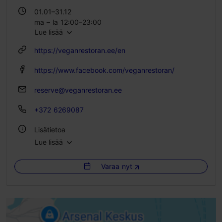
01.01–31.12
ma – la 12:00–23:00
Lue lisää
su 12:00–22:00
https://veganrestoran.ee/en
https://www.facebook.com/veganrestoran/
reserve@veganrestoran.ee
+372 6269087
Lisätietoa
Lue lisää
Tyyli: Ravintolat, Vegaaninen
Varaa nyt
Istumapaikkoja: 20
Istumapaikkoja ulkona: 12
WLAN-alue