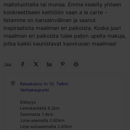
maitotuotteita tai munaa. Emme keskity yhteen
konkreettiseen keittiöön vaan
a la carte
-
listamme on kansainvälinen ja saanut
inspiraatiota maailman eri paikoista. Koska juuri
maailman eri paikoista tulee paljon upeita makuja,
jotka kaikki kaunistavat kasviruoan maailmaa!
Jaa
Rataskaevu tn 10, Tallinn
Vanhakaupunki
Etäisyys
Lentokentältä 6.2km
Satamasta 1.4km
Juna-asemalta 0.60km
Linja-autoasemalta 2.40km