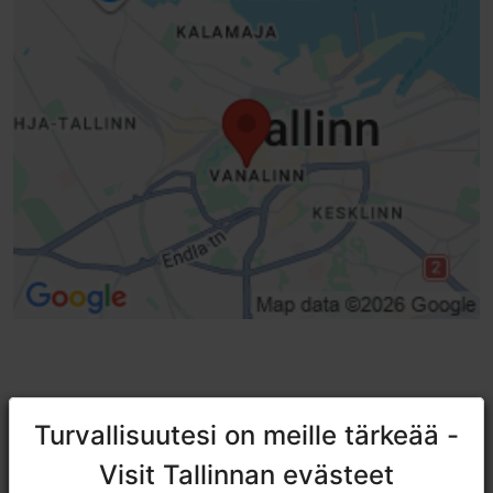
TripAdvisorissa® annetut arviot
Turvallisuutesi on meille tärkeää -
Turvallisuutesi on meille tärkeää -
tripadvisor rating 4.7 of 5
Visit Tallinnan evästeet
Visit Tallinnan evästeet