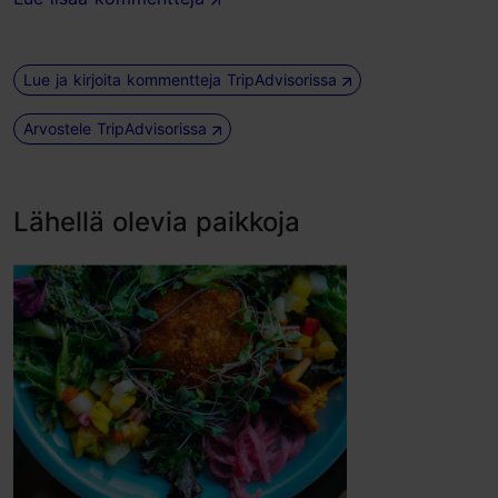
Lue ja kirjoita kommentteja TripAdvisorissa
Arvostele TripAdvisorissa
Lähellä olevia paikkoja