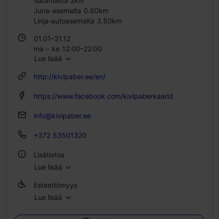
Satamasta 2km
Juna-asemalta 0.60km
Linja-autoasemalta 3.50km
01.01–31.12
ma – ke 12:00–22:00
Lue lisää
to 12:00–23:00
pe – la 12:00–00:00
http://kivipaber.ee/en/
su 12:00–21:00
https://www.facebook.com/kivipaberkaarid
info@kivipaber.ee
+372 53501320
Lisätietoa
Lue lisää
Tyyli: Ravintolat, Moderni eurooppalainen keittiö
Esteettömyys
Ryhmäruokailut: Kyllä
Lue lisää
Esteetön pääsy pyörätuolilla
Istumapaikkoja: 70
Istumapaikkoja ulkona: 40