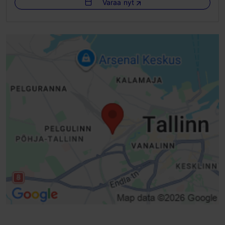
Varaa nyt
Esteetön pääsy skootterilla
Laktoosittomia ja gluteenittomia vaihtoehtoja: Kyllä
Esteetön pääsy sähköpyörätuolilla
WLAN-alue
Esteetön pääsy lastenvaunuilla
Elävä musiikki ja keikat
Tavallinen ovi, manuaalinen avaus (leveys > 800 mm)
Luiska (< = 5 %)
Inva-WC
Inva-WC (vasen)
Lastenhoitohuone
WLAN