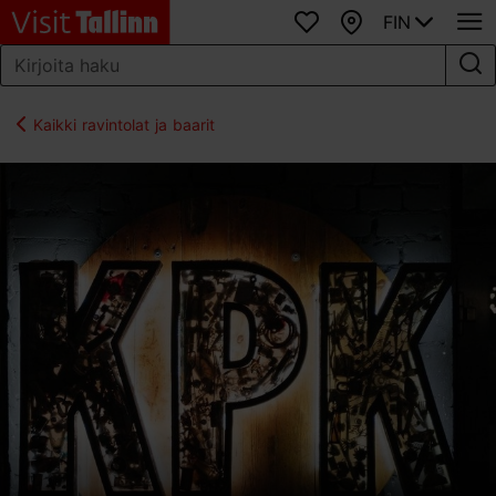
FIN
Suosikit
Kartta
Kaikki ravintolat ja baarit