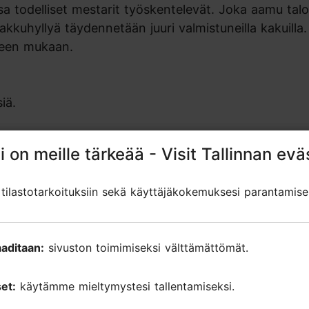
nsa todelliset mestarit työskentelevät. Joka aamu ta
akkuhyllyä täydennetään juuri valmistuneilla kakuilla.
rpeen mukaan.
iä.
i on meille tärkeää - Visit Tallinnan evä
i on meille tärkeää - Visit Tallinnan evä
ilastotarkoituksiin sekä käyttäjäkokemuksesi parantamise
ilastotarkoituksiin sekä käyttäjäkokemuksesi parantamise
ut arviot
on
aditaan:
aditaan:
sivuston toimimiseksi välttämättömät.
sivuston toimimiseksi välttämättömät.
et:
et:
käytämme mieltymystesi tallentamiseksi.
käytämme mieltymystesi tallentamiseksi.