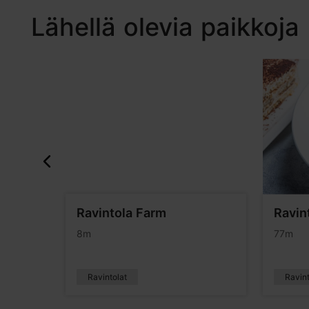
Lähellä olevia paikkoja
sa
Ravintola Farm
Ravin
8m
77m
Ravintolat
Ravint