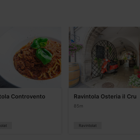
tola Controvento
Ravintola Osteria il Cru
85m
olat
Ravintolat