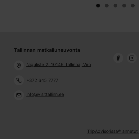
Tallinnan matkailuneuvonta
Niguliste 2, 10146 Tallinna, Viro
+372 645 7777
info@visittallinn.ee
TripAdvisorissa® annetut 