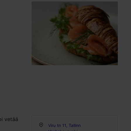
oi vetää
Viru tn 11, Tallinn