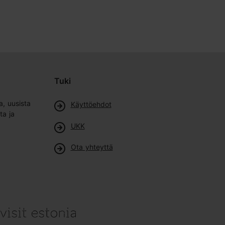
Tuki
a, uusista
Käyttöehdot
ta ja
UKK
Ota yhteyttä