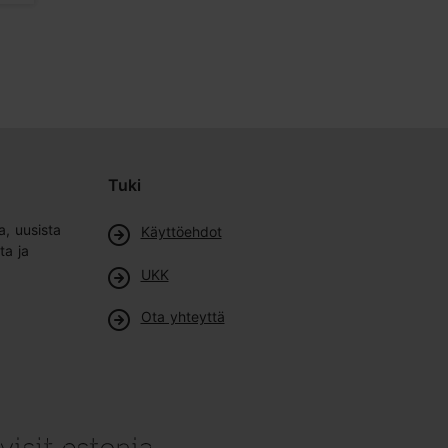
Tuki
a, uusista
Käyttöehdot
ta ja
UKK
Ota yhteyttä