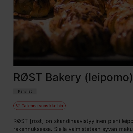
RØST Bakery (leipomo
Kahvilat
Tallenna suosikkeihin
RØST [röst] on skandinaavistyylinen pieni leip
rakennuksessa. Siellä valmistetaan syvän makui