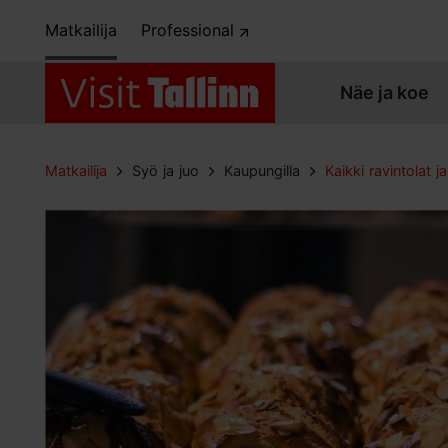
Matkailija
Professional
Näe ja koe
Matkailija
Syö ja juo
Kaupungilla
Kaikki ravintolat ja