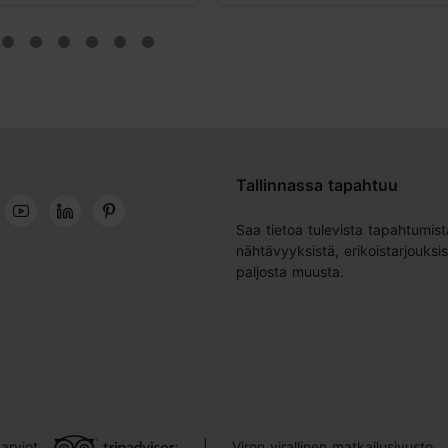
Tallinnassa tapahtuu
Saa tietoa tulevista tapahtumist
nähtävyyksistä, erikoistarjouksis
paljosta muusta.
arviot
Viron virallinen matkailusivusto
|