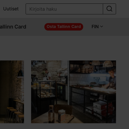
Uutiset
allinn Card
FIN
Osta Tallinn Card