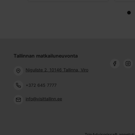
Tallinnan matkailuneuvonta
Niguliste 2, 10146 Tallinna, Viro
+372 645 7777
info@visittallinn.ee
TripAdvisorissa® annetut 