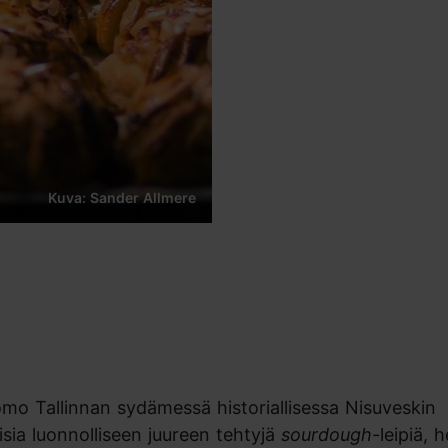
Kuva: Sander Allmere
)
omo Tallinnan sydämessä historiallisessa Nisuveskin
sia luonnolliseen juureen tehtyjä
sourdough
-leipiä, h