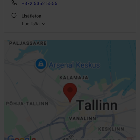
+372 5352 5555
Lisätietoa
Lue lisää
Tyyli: Pubit & baarit, Moderni eurooppalainen keittiö
Istumapaikkoja: 36
Istumapaikkoja ulkona: 4
WLAN-alue
Sisätiloissa