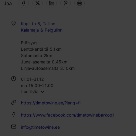
Jaa
Kopli tn 6, Tallinn
Kalamaja & Pelgulinn
Etäisyys
Lentokentältä 5.1km
Satamasta 2km
Juna-asemalta 0.45km
Linja-autoasemalta 3.10km
01.01–31.12
ma 15:00–21:00
Lue lisää
ti – to 14:00–23:00
pe 14:00–02:00
https://timetowine.ee/?lang=fi
la 12:00–02:00
su 15:00–21:00
https://www.facebook.com/timetowinebarkopli
info@timetowine.ee