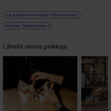
Lue ja kirjoita kommentteja TripAdvisorissa
Arvostele TripAdvisorissa
Lähellä olevia paikkoja