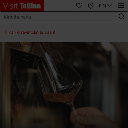
FIN
Suosikit
Kartta
Kaikki ravintolat ja baarit