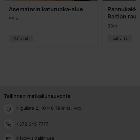
Asematorin katuruoka-alue
Pannukakku
Baltian rau
88m
88m
Kahvilat
Kahvilat
Tallinnan matkailuneuvonta
Niguliste 2, 10146 Tallinna, Viro
+372 645 7777
info@visittallinn.ee