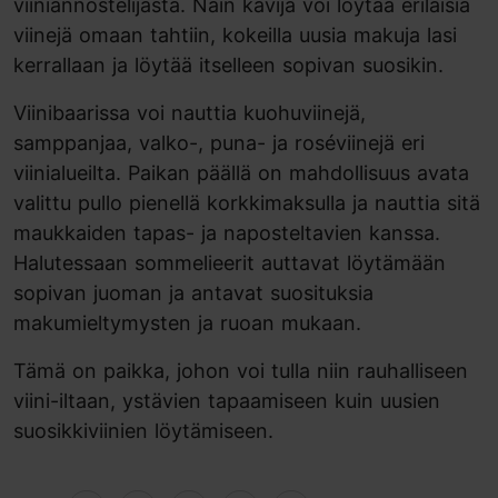
viiniannostelijasta. Näin kävijä voi löytää erilaisia
viinejä omaan tahtiin, kokeilla uusia makuja lasi
kerrallaan ja löytää itselleen sopivan suosikin.
Viinibaarissa voi nauttia kuohuviinejä,
samppanjaa, valko-, puna- ja roséviinejä eri
viinialueilta. Paikan päällä on mahdollisuus avata
valittu pullo pienellä korkkimaksulla ja nauttia sitä
maukkaiden tapas- ja naposteltavien kanssa.
Halutessaan sommelieerit auttavat löytämään
sopivan juoman ja antavat suosituksia
makumieltymysten ja ruoan mukaan.
Tämä on paikka, johon voi tulla niin rauhalliseen
viini-iltaan, ystävien tapaamiseen kuin uusien
suosikkiviinien löytämiseen.