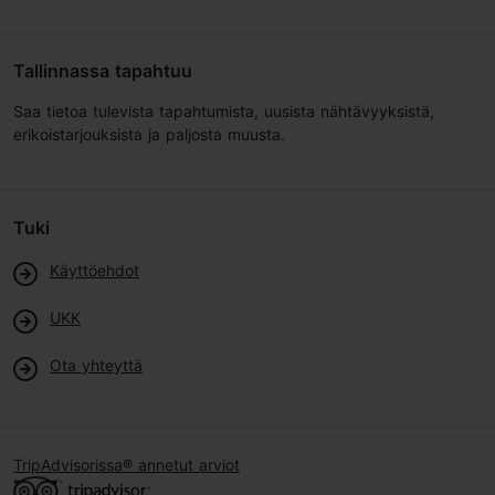
Tallinnassa tapahtuu
Saa tietoa tulevista tapahtumista, uusista nähtävyyksistä,
erikoistarjouksista ja paljosta muusta.
Tuki
Käyttöehdot
UKK
Ota yhteyttä
TripAdvisorissa® annetut arviot