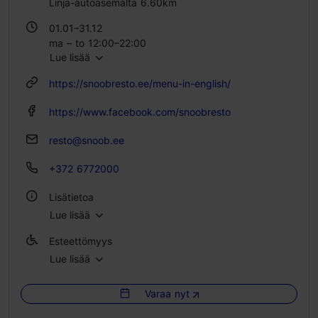
Linja-autoasemalta 6.60km
01.01–31.12
ma – to 12:00–22:00
Lue lisää
pe – la 12:00–23:00
su 12:00–21:00
https://snoobresto.ee/menu-in-english/
https://www.facebook.com/snoobresto
resto@snoob.ee
+372 6772000
Lisätietoa
Lue lisää
Tyyli: Ravintolat, Moderni eurooppalainen keittiö
Esteettömyys
Ryhmäruokailut: Kyllä
Lue lisää
Esteetön pääsy pyörätuolilla
Istumapaikkoja: 60
Istumapaikkoja ulkona: 40
Varaa nyt
Esteetön pääsy skootterilla
WLAN-alue