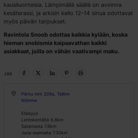
kausiluonteisia. Lämpimällä säällä on avoinna
kesäterassi, ja arkisin kello 12–14 sinua odottavat
myös päivän tarjoukset.
Ravintola Snoob odottaa kaikkia kylään, koska
hieman snobismia kaipaavathan kaikki
asiakkaat, joilla on vähän vaativampi maku.
Jaa
Pärnu mnt 209a, Tallinn
Nõmme
Etäisyys
Lentokentältä 6.8km
Satamasta 7.6km
Juna-asemalta 7.30km