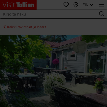
FIN
Suosikit
Kartta
Kaikki ravintolat ja baarit