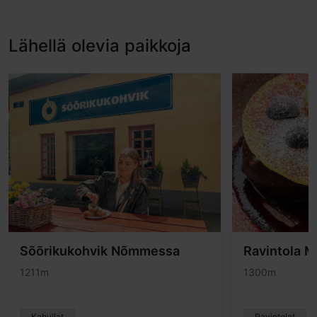
Lähellä olevia paikkoja
Sõõrikukohvik Nõmmessa
Ravintola 
1211m
1300m
Kahvilat
Ravintolat