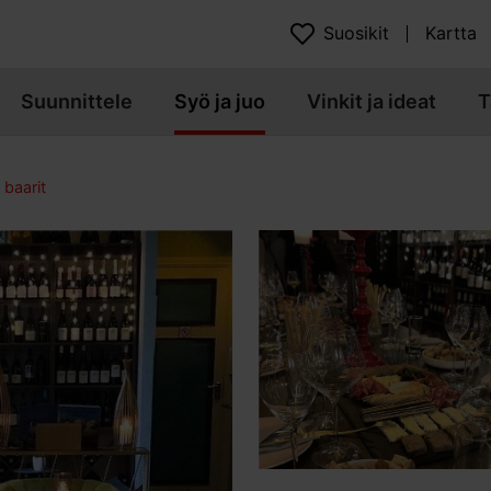
Suosikit
Kartta
Suunnittele
Syö ja juo
Vinkit ja ideat
T
 baarit