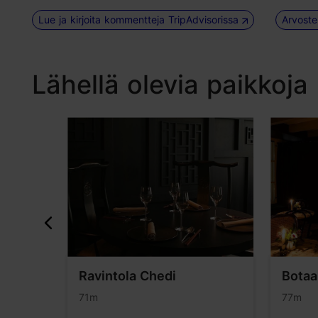
Lue ja kirjoita kommentteja TripAdvisorissa
Arvoste
Lähellä olevia paikkoja
ahvila
Ravintola Chedi
Botaa
71m
77m