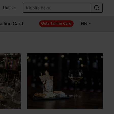
Uutiset
allinn Card
FIN
Osta Tallinn Card