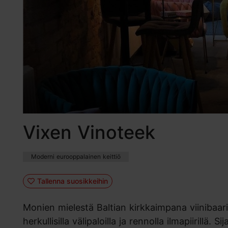
Vixen Vinoteek
Moderni eurooppalainen keittiö
Tallenna suosikkeihin
Monien mielestä Baltian kirkkaimpana viinibaarin
herkullisilla välipaloilla ja rennolla ilmapiiril