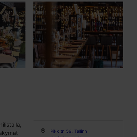
listalla,
Pikk tn 59, Tallinn
 näkymät