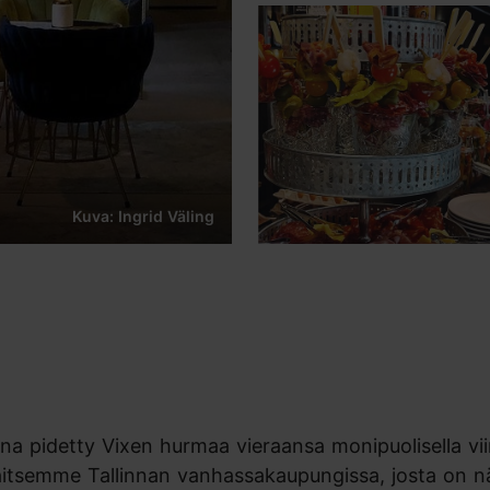
Kuva: Ingrid Väling
a pidetty Vixen hurmaa vieraansa monipuolisella viini
lä. Sijaitsemme Tallinnan vanhassakaupungissa, josta on