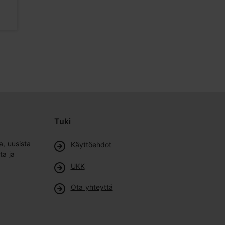
Ruoka & juoma
Ravintolat
Tuki
a, uusista
Käyttöehdot
ta ja
UKK
Ota yhteyttä