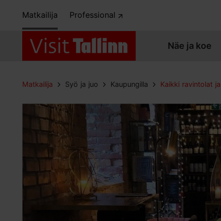
Matkailija
Professional
Näe ja koe
Matkailija
Syö ja juo
Kaupungilla
Kaikki ravintolat ja