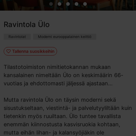
Ravintola Ülo
Ravintolat
Moderni eurooppalainen keittiö
Tallenna suosikkeihin
Tilastotoimiston nimitietokannan mukaan
kansalainen nimeltään Ülo on keskimäärin 66-
vuotias ja ehdottomasti ​​jäljessä ajastaan...
Mutta ravintola Ülo on täysin moderni sekä
sisustukseltaan, viestintä- ja palvelutyyliltään kuin
tietenkin myös ruuiltaan. Ülo tuntee tavallista
enemmän kiinnostusta kasvisruokia kohtaan,
mutta eihän lihan- ja kalansyöjiäkin ole