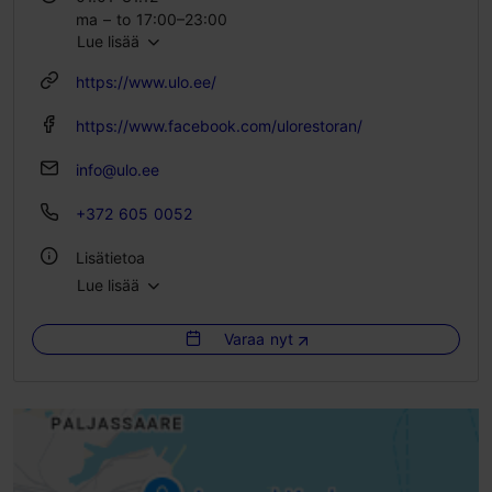
ma – to 17:00–23:00
Lue lisää
pe – la 12:00–00:00
https://www.ulo.ee/
https://www.facebook.com/ulorestoran/
info@ulo.ee
+372 605 0052
Lisätietoa
Lue lisää
Tyyli: Ravintolat, Moderni eurooppalainen keittiö
Varaa nyt
Istumapaikkoja: 52
Istumapaikkoja ulkona: 56
WLAN-alue