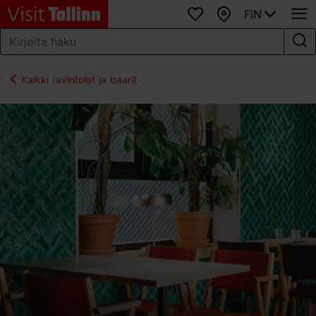
FIN
Suosikit
Kartta
Kaikki ravintolat ja baarit