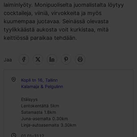
laiminlyöty. Monipuoliselta juomalistalta löytyy
cocktaileja, viiniä, virvokkeita ja myös
kuumempaa juotavaa. Seinässä olevasta
tyylikkäästä aukosta voit kurkistaa, mitä
keittiössä paraikaa tehdään.
Jaa
Kopli tn 16, Tallinn
Kalamaja & Pelgulinn
Etäisyys
Lentokentältä 5km
Satamasta 1.8km
Juna-asemalta 0.30km
Linja-autoasemalta 3.30km
01.01–31.12