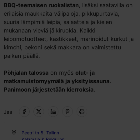
BBQ-teemaisen ruokalistan
, lisäksi saatavilla on
erilaisia maukkaita välipaloja, pikkupurtavia,
suuria lämpimiä leipiä, salaatteja ja kielen
mukanaan vieviä jälkiruokia. Kaikki
leipomotuotteet, kastikkeet, marinoidut kurkut ja
kimchi, pekoni sekä makkara on valmistettu
paikan päällä.
Põhjalan talossa
on myös
olut- ja
matkamuistomyymälä ja yksityissauna.
Panimoon järjestetään kierroksia.
Jaa
Peetri tn 5, Tallinn
Kalamaja & Pelgulinn