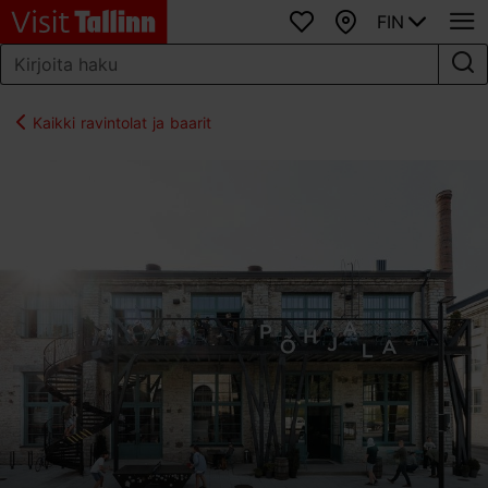
FIN
Suosikit
Kartta
Kaikki ravintolat ja baarit