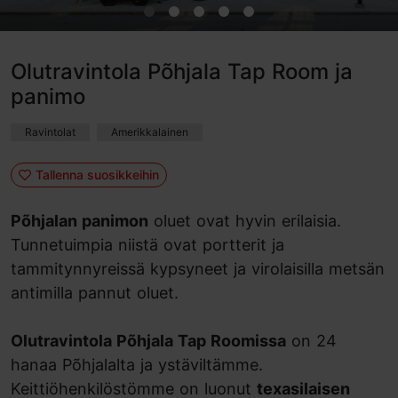
Olutravintola Põhjala Tap Room ja
panimo
Ravintolat
Amerikkalainen
Tallenna suosikkeihin
Põhjalan panimon
oluet ovat hyvin erilaisia.
Tunnetuimpia niistä ovat portterit ja
tammitynnyreissä kypsyneet ja virolaisilla metsän
antimilla pannut oluet.
Olutravintola Põhjala Tap Roomissa
on 24
hanaa Põhjalalta ja ystäviltämme.
Keittiöhenkilöstömme on luonut
texasilaisen