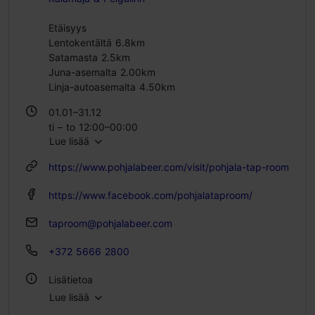
Etäisyys
Lentokentältä 6.8km
Satamasta 2.5km
Juna-asemalta 2.00km
Linja-autoasemalta 4.50km
01.01–31.12
ti – to 12:00–00:00
Lue lisää
pe – la 12:00–01:00
su 10:00–17:00
https://www.pohjalabeer.com/visit/pohjala-tap-room
https://www.facebook.com/pohjalataproom/
taproom@pohjalabeer.com
+372 5666 2800
Lisätietoa
Lue lisää
Tyyli: Ravintolat, Amerikkalainen