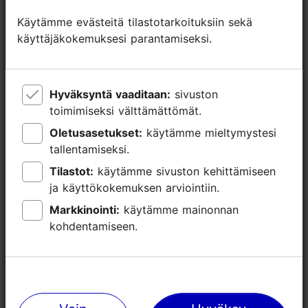
Käytämme evästeitä tilastotarkoituksiin sekä
Käytämme evästeitä tilastotarkoituksiin sekä
WLAN-alue
käyttäjäkokemuksesi parantamiseksi.
käyttäjäkokemuksesi parantamiseksi.
Green Key -merkki
Hyväksyntä vaaditaan:
Hyväksyntä vaaditaan:
sivuston
sivuston
toimimiseksi välttämättömät.
toimimiseksi välttämättömät.
Oletusasetukset:
Oletusasetukset:
käytämme mieltymystesi
käytämme mieltymystesi
tallentamiseksi.
tallentamiseksi.
Tilastot:
Tilastot:
käytämme sivuston kehittämiseen
käytämme sivuston kehittämiseen
ja käyttökokemuksen arviointiin.
ja käyttökokemuksen arviointiin.
Markkinointi:
Markkinointi:
käytämme mainonnan
käytämme mainonnan
kohdentamiseen.
kohdentamiseen.
Lähellä olevia paikkoja