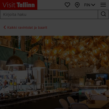
FIN
Suosikit
Kartta
Kaikki ravintolat ja baarit