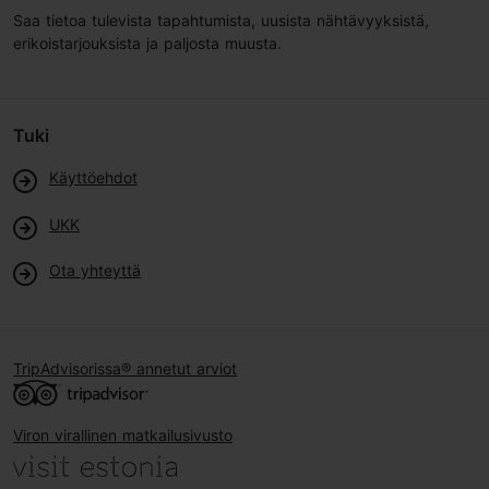
Saa tietoa tulevista tapahtumista, uusista nähtävyyksistä,
erikoistarjouksista ja paljosta muusta.
Tuki
Käyttöehdot
UKK
Ota yhteyttä
TripAdvisorissa® annetut arviot
Viron virallinen matkailusivusto