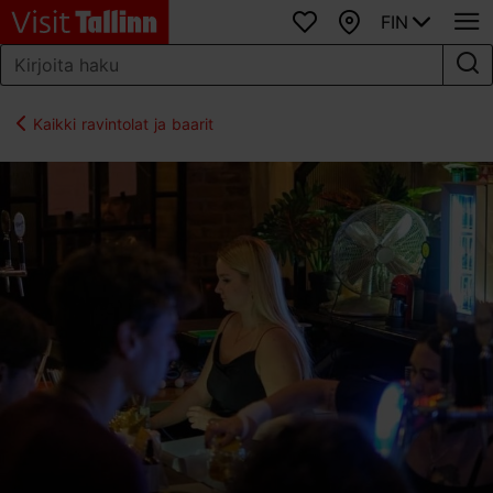
FIN
Suosikit
Kartta
Kaikki ravintolat ja baarit