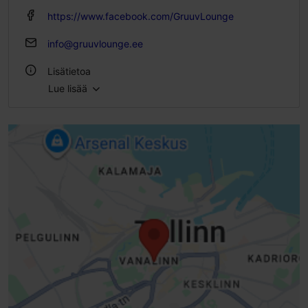
su 17:00–02:00
https://www.facebook.com/GruuvLounge
info@gruuvlounge.ee
Lisätietoa
Lue lisää
Tyyli: Pubit & baarit
Istumapaikkoja: 50
Istumapaikkoja ulkona: 25
WLAN-alue
Elävä musiikki ja keikat