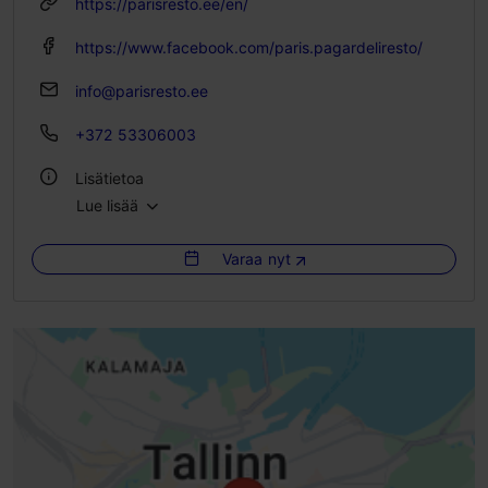
https://parisresto.ee/en/
https://www.facebook.com/paris.pagardeliresto/
info@parisresto.ee
+372 53306003
Lisätietoa
Lue lisää
Tyyli: Ravintolat, Kahvilat, Ruoka & juoma, Ranskalainen
Varaa nyt
Ryhmäruokailut: Kyllä
Istumapaikkoja: 60
Istumapaikkoja ulkona: 30
Aamiaismenu: Kyllä
Sisätiloissa