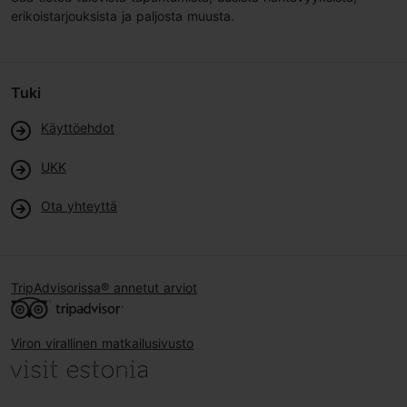
erikoistarjouksista ja paljosta muusta.
Tuki
Käyttöehdot
UKK
Ota yhteyttä
TripAdvisorissa® annetut arviot
Viron virallinen matkailusivusto