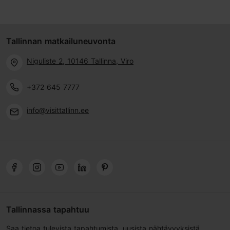
Tallinnan matkailuneuvonta
Niguliste 2, 10146 Tallinna, Viro
+372 645 7777
info@visittallinn.ee
Tallinnassa tapahtuu
Saa tietoa tulevista tapahtumista, uusista nähtävyyksistä,