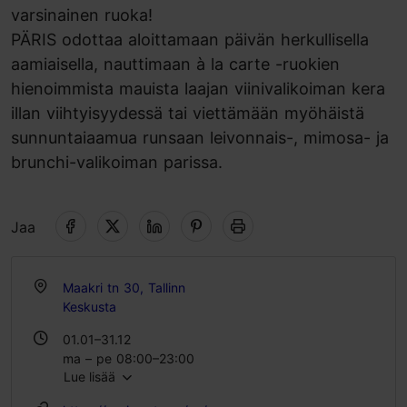
varsinainen ruoka!
PÄRIS odottaa aloittamaan päivän herkullisella
aamiaisella, nauttimaan à la carte -ruokien
hienoimmista mauista laajan viinivalikoiman kera
illan viihtyisyydessä tai viettämään myöhäistä
sunnuntaiaamua runsaan leivonnais-, mimosa- ja
brunchi-valikoiman parissa.
Jaa
Maakri tn 30, Tallinn
Keskusta
01.01–31.12
ma – pe 08:00–23:00
Lue lisää
la 12:00–23:00
su 11:00–16:00