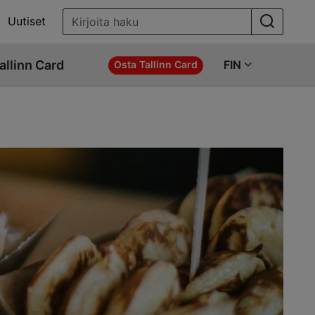
Uutiset
allinn Card
FIN
Osta Tallinn Card