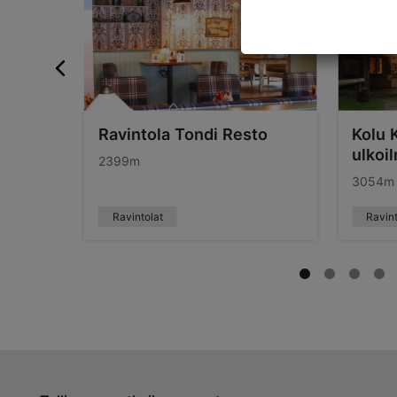
Ravintola Tondi Resto
Kolu 
ulkoi
2399m
3054m
Ravintolat
Ravint