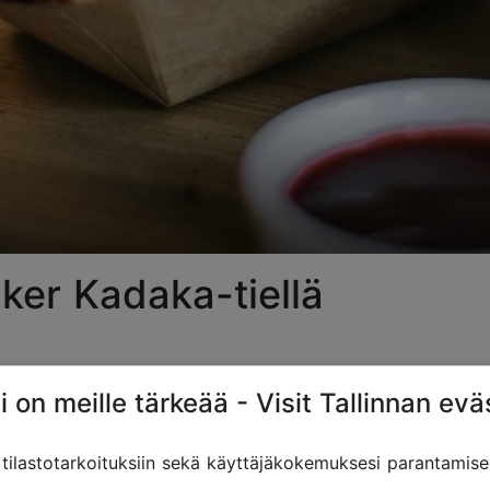
ker Kadaka-tiellä
i on meille tärkeää - Visit Tallinnan evä
ksessä ja kaikin mahdollisin tavoin. Paistamme pieni
ilastotarkoituksiin sekä käyttäjäkokemuksesi parantamise
vat vieraamme – sekä pienet että isot – iloitsemaan, 