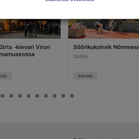
Kõrts -kievari Viron
Sõõrikukohvik Nõmmes
lmamuseossa
3243m
olat
Kahvilat