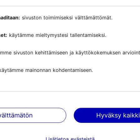
aditaan:
sivuston toimimiseksi välttämättömät.
me joka aamu tuoreen taikinan, käytämme alueellista 
aitoa voita. Valmistamme itse myös hillot ja kastikkeet
et:
käytämme mieltymystesi tallentamiseksi.
ari. Raparperilimsamme (Rabarberilimps) on legend
mme sivuston kehittämiseen ja käyttökokemuksen arviointi
käytämme mainonnan kohdentamiseen.
välttämätön
Hyväksy kaikki
Lisätietoa evästeistä