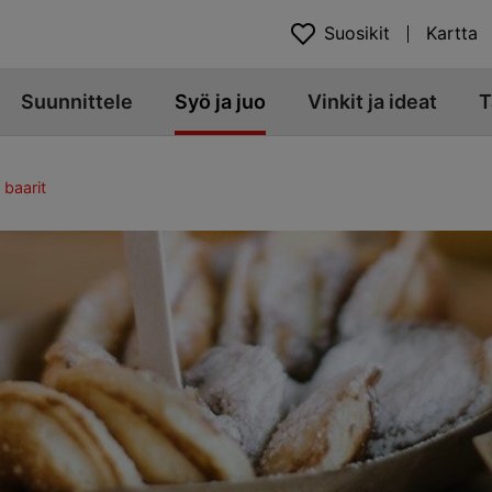
Suosikit
Kartta
Suunnittele
Syö ja juo
Vinkit ja ideat
T
 baarit