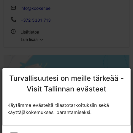
info@kooker.ee
+372 5301 7131
Lisätietoa
Lue lisää
Tyyli: Kahvilat
WLAN-alue
Turvallisuutesi on meille tärkeää -
Turvallisuutesi on meille tärkeää -
Visit Tallinnan evästeet
Visit Tallinnan evästeet
Käytämme evästeitä tilastotarkoituksiin sekä
Käytämme evästeitä tilastotarkoituksiin sekä
käyttäjäkokemuksesi parantamiseksi.
käyttäjäkokemuksesi parantamiseksi.