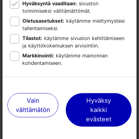
Hyväksyntä vaaditaan:
Hyväksyntä vaaditaan:
sivuston
sivuston
toimimiseksi välttämättömät.
toimimiseksi välttämättömät.
Oletusasetukset:
Oletusasetukset:
käytämme mieltymystesi
käytämme mieltymystesi
tallentamiseksi.
tallentamiseksi.
Tilastot:
Tilastot:
käytämme sivuston kehittämiseen
käytämme sivuston kehittämiseen
ja käyttökokemuksen arviointiin.
ja käyttökokemuksen arviointiin.
Markkinointi:
Markkinointi:
käytämme mainonnan
käytämme mainonnan
Lähellä olevia paikkoja
kohdentamiseen.
kohdentamiseen.
Vain
Vain
Hyväksy
Hyväksy
välttämätön
välttämätön
kaikki
kaikki
evästeet
evästeet