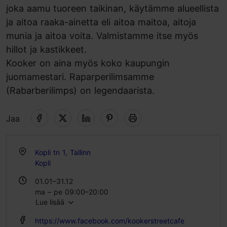
joka aamu tuoreen taikinan, käytämme alueellista
ja aitoa raaka-ainetta eli aitoa maitoa, aitoja
munia ja aitoa voita. Valmistamme itse myös
hillot ja kastikkeet.
Kooker on aina myös koko kaupungin
juomamestari. Raparperilimsamme
(Rabarberilimps) on legendaarista.
Jaa
Kopli tn 1, Tallinn
Kopli
01.01–31.12
ma – pe 09:00–20:00
Lue lisää
la – su 09:00–18:00
https://www.facebook.com/kookerstreetcafe