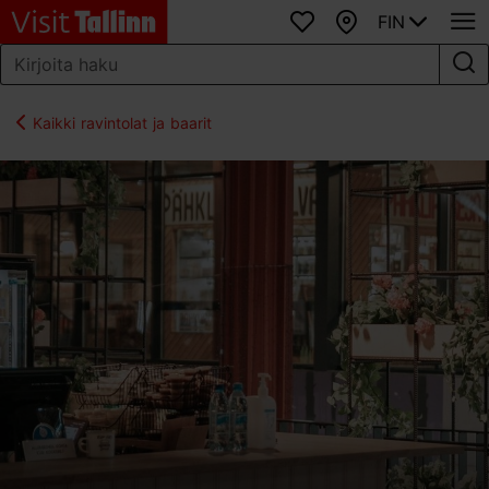
FIN
Suosikit
Kartta
Kaikki ravintolat ja baarit