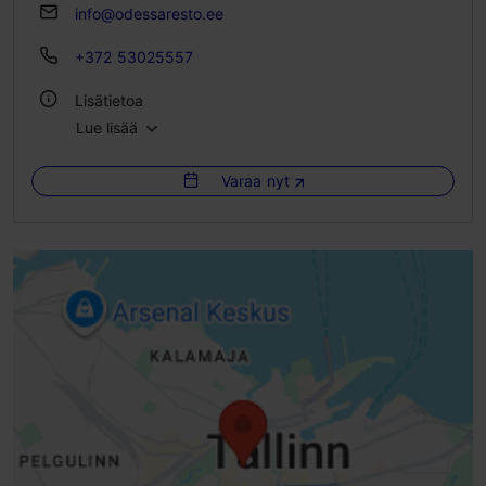
info@odessaresto.ee
+372 53025557
Lisätietoa
Lue lisää
Tyyli: Ravintolat, Ukrainalainen
Varaa nyt
WLAN-alue