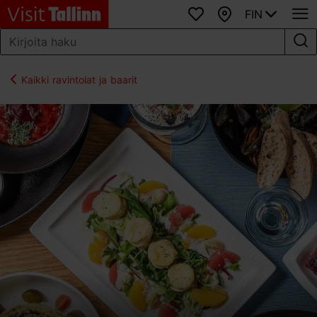
FIN
Suosikit
Kartta
Kaikki ravintolat ja baarit