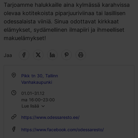
Tarjoamme halukkaille aina kylmässä karahvissa
olevaa kotitekoista piparjuuriviinaa tai lasillisen
odessalaista viiniä. Sinua odottavat kirkkaat
elämykset, sydämellinen ilmapiiri ja ihmeelliset
makuelämykset!
Jaa
Pikk tn 30, Tallinn
Vanhakaupunki
01.01–31.12
ma 16:00–23:00
Lue lisää
ti – su 11:00–23:00
https://www.odessaresto.ee/
https://www.facebook.com/odessaresto/