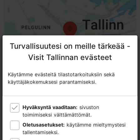
Green Key -merkki
Turvallisuutesi on meille tärkeää -
Turvallisuutesi on meille tärkeää -
Visit Tallinnan evästeet
Visit Tallinnan evästeet
Käytämme evästeitä tilastotarkoituksiin sekä
Käytämme evästeitä tilastotarkoituksiin sekä
käyttäjäkokemuksesi parantamiseksi.
käyttäjäkokemuksesi parantamiseksi.
Hyväksyntä vaaditaan:
Hyväksyntä vaaditaan:
sivuston
sivuston
toimimiseksi välttämättömät.
toimimiseksi välttämättömät.
Lähellä olevia paikkoja
Oletusasetukset:
Oletusasetukset:
käytämme mieltymystesi
käytämme mieltymystesi
tallentamiseksi.
tallentamiseksi.