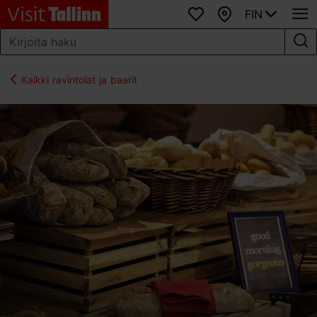
FIN
Suosikit
Kartta
Kaikki ravintolat ja baarit