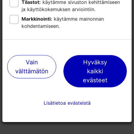
Tilastot:
Tilastot:
käytämme sivuston kehittämiseen
käytämme sivuston kehittämiseen
ja käyttökokemuksen arviointiin.
ja käyttökokemuksen arviointiin.
Markkinointi:
Markkinointi:
käytämme mainonnan
käytämme mainonnan
kohdentamiseen.
kohdentamiseen.
Vain
Vain
Hyväksy
Hyväksy
Cafe Mademoiselle
Ravintola Gr
välttämätön
välttämätön
kaikki
kaikki
evästeet
evästeet
46m
49m
Kahvilat
Ravintolat
Lisätietoa evästeistä
Lisätietoa evästeistä