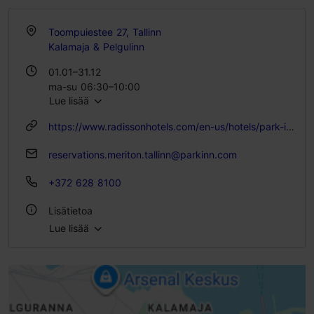
Toompuiestee 27, Tallinn
Kalamaja & Pelgulinn
01.01–31.12
ma-su 06:30–10:00
Lue lisää
https://www.radissonhotels.com/en-us/hotels/park-inn-conference-tallinn-meriton-spa/dining
reservations.meriton.tallinn@parkinn.com
+372 628 8100
Lisätietoa
Lue lisää
Tyyli: Ravintolat, Moderni eurooppalainen keittiö
Istumapaikkoja: 130
Laktoosittomia ja gluteenittomia vaihtoehtoja: Kyllä
WLAN-alue