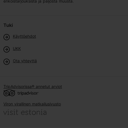
erikoistarjouksista ja paljosta muusta.
Tuki
Käyttöehdot
UKK
Ota yhteyttä
TripAdvisorissa® annetut arviot
Viron virallinen matkailusivusto