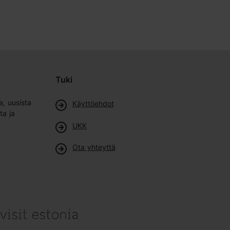
Tuki
a, uusista
Käyttöehdot
ta ja
UKK
Ota yhteyttä