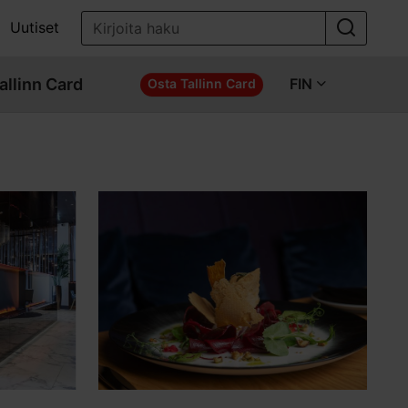
Uutiset
allinn Card
FIN
Osta Tallinn Card