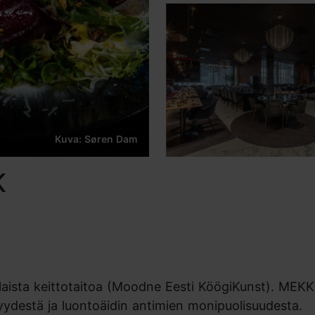
Kuva: Søren Dam
K
laista keittotaitoa (Moodne Eesti KöögiKunst). MEK
syydestä ja luontoäidin antimien monipuolisuudesta.