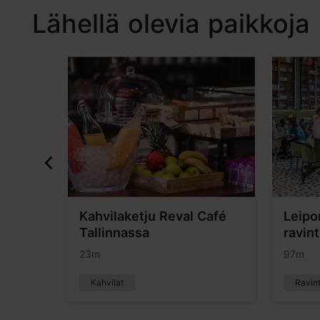
Lähellä olevia paikkoja
Kahvilaketju Reval Café
Leip
Tallinnassa
ravin
23m
97m
Kahvilat
Ravint