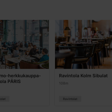
omo-herkkukauppa-
Ravintola Kolm Sibulat
tola PÄRIS
108m
olat
Ravintolat