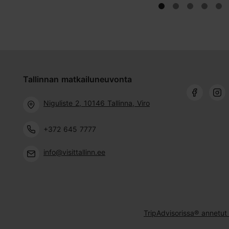
Tallinnan matkailuneuvonta
Niguliste 2, 10146 Tallinna, Viro
+372 645 7777
info@visittallinn.ee
TripAdvisorissa® annetut 