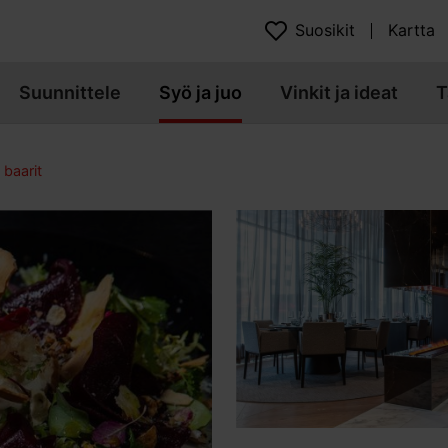
Suosikit
Kartta
Suunnittele
Syö ja juo
Vinkit ja ideat
T
 baarit