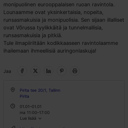
monipuolinen eurooppalaisen ruoan ravintola.
Lounaamme ovat yksinkertaisia, nopeita,
runsasmakuisia ja monipuolisia. Sen sijaan illalliset
ovat Võrussa tyylikkäitä ja tunnelmallisia,
runsasmakuisia ja pitkiä.
Tule ilmapiiriltään kodikkaaseen ravintolaamme
ihailemaan ihmeellisiä auringonlaskuja!
Jaa
Pirita tee 20/1, Tallinn
Pirita
01.01–01.01
ma 11:00–17:00
Lue lisää
ti – to 11:00–22:00
pe 11:00–23:00