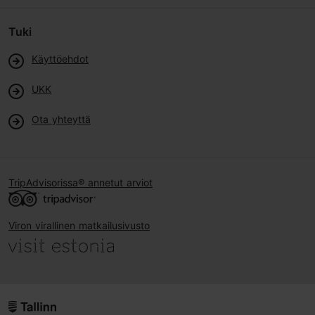
Tuki
Käyttöehdot
UKK
Ota yhteyttä
TripAdvisorissa® annetut arviot
Viron virallinen matkailusivusto