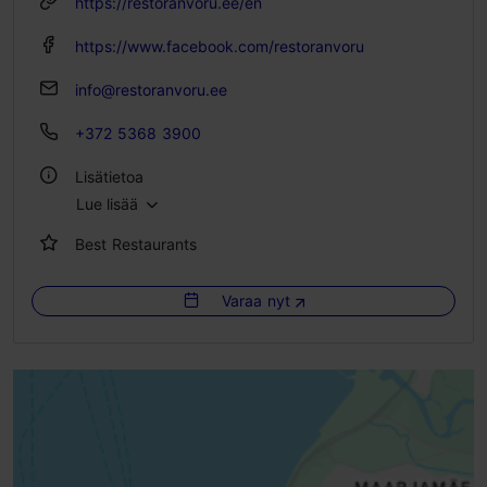
https://restoranvoru.ee/en
la 12:00–23:00
su 12:00–17:00
https://www.facebook.com/restoranvoru
info@restoranvoru.ee
+372 5368 3900
Lisätietoa
Lue lisää
Tyyli: Ravintolat, Moderni eurooppalainen keittiö
Best Restaurants
Istumapaikkoja: 40
Istumapaikkoja ulkona: 35
Varaa nyt