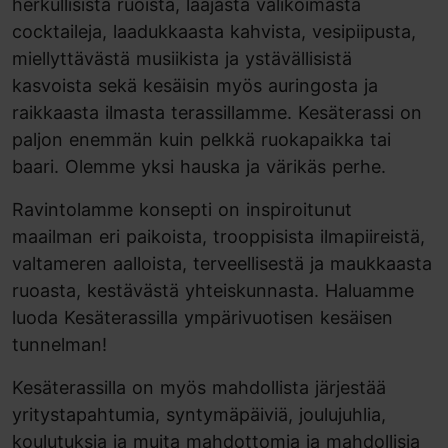
herkullisista ruoista, laajasta valikoimasta
cocktaileja, laadukkaasta kahvista, vesipiipusta,
miellyttävästä musiikista ja ystävällisistä
kasvoista sekä kesäisin myös auringosta ja
raikkaasta ilmasta terassillamme. Kesäterassi on
paljon enemmän kuin pelkkä ruokapaikka tai
baari. Olemme yksi hauska ja värikäs perhe.
Ravintolamme konsepti on inspiroitunut
maailman eri paikoista, trooppisista ilmapiireistä,
valtameren aalloista, terveellisestä ja maukkaasta
ruoasta, kestävästä yhteiskunnasta. Haluamme
luoda Kesäterassilla ympärivuotisen kesäisen
tunnelman!
Kesäterassilla on myös mahdollista järjestää
yritystapahtumia, syntymäpäiviä, joulujuhlia,
koulutuksia ja muita mahdottomia ja mahdollisia