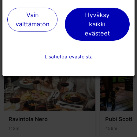
Vain
Vain
Hyväksy
Hyväksy
välttämätön
välttämätön
kaikki
kaikki
Lähellä olevia paikkoja
evästeet
evästeet
Lisätietoa evästeistä
Lisätietoa evästeistä
Ravintola Nero
Pubi Scotla
113m
456m