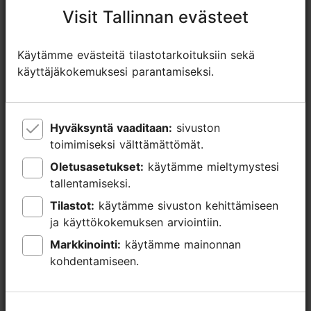
Lisätietoa
Visit Tallinnan evästeet
Visit Tallinnan evästeet
Lue lisää
Tyyli: Ravintolat, Moderni eurooppalainen keittiö
Käytämme evästeitä tilastotarkoituksiin sekä
Käytämme evästeitä tilastotarkoituksiin sekä
Ryhmäruokailut: Kyllä
käyttäjäkokemuksesi parantamiseksi.
käyttäjäkokemuksesi parantamiseksi.
Istumapaikkoja: 120
Istumapaikkoja ulkona: 100
WLAN-alue
Hyväksyntä vaaditaan:
Hyväksyntä vaaditaan:
sivuston
sivuston
toimimiseksi välttämättömät.
toimimiseksi välttämättömät.
Elävä musiikki ja keikat
Oletusasetukset:
Oletusasetukset:
käytämme mieltymystesi
käytämme mieltymystesi
tallentamiseksi.
tallentamiseksi.
Tilastot:
Tilastot:
käytämme sivuston kehittämiseen
käytämme sivuston kehittämiseen
ja käyttökokemuksen arviointiin.
ja käyttökokemuksen arviointiin.
Markkinointi:
Markkinointi:
käytämme mainonnan
käytämme mainonnan
kohdentamiseen.
kohdentamiseen.