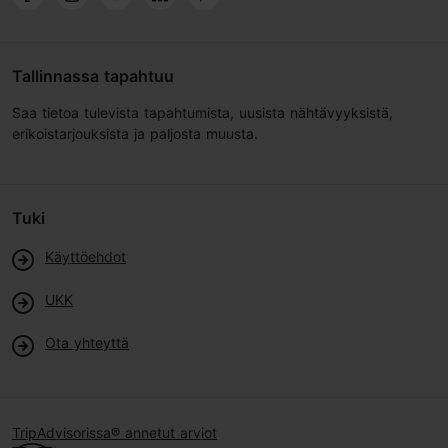
Tallinnassa tapahtuu
Saa tietoa tulevista tapahtumista, uusista nähtävyyksistä,
erikoistarjouksista ja paljosta muusta.
Tuki
Käyttöehdot
UKK
Ota yhteyttä
TripAdvisorissa® annetut arviot