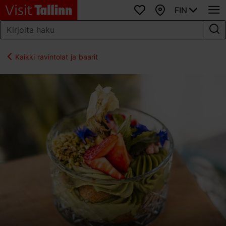
FIN
Suosikit
Kartta
Kaikki ravintolat ja baarit