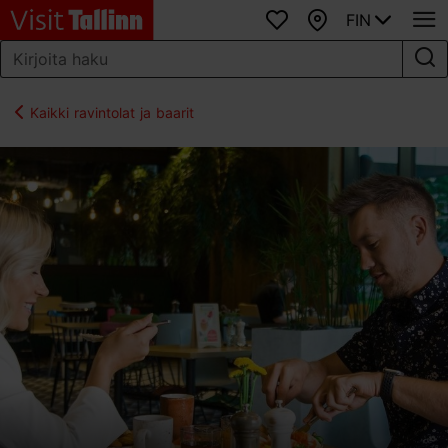
FIN
Suosikit
Kartta
Kaikki ravintolat ja baarit