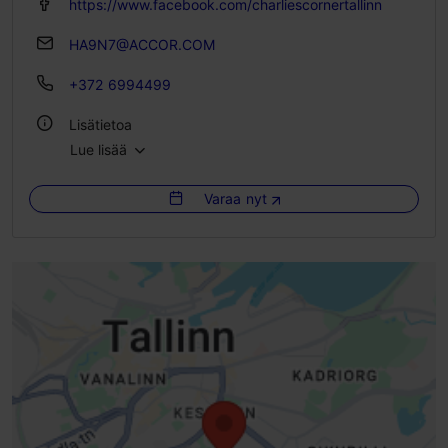
https://www.facebook.com/charliescornertallinn
HA9N7@ACCOR.COM
+372 6994499
Lisätietoa
Lue lisää
Tyyli: Ravintolat, Moderni eurooppalainen keittiö
Varaa nyt
Istumapaikkoja: 75
Istumapaikkoja ulkona: 50
WLAN-alue
Green Key -merkki