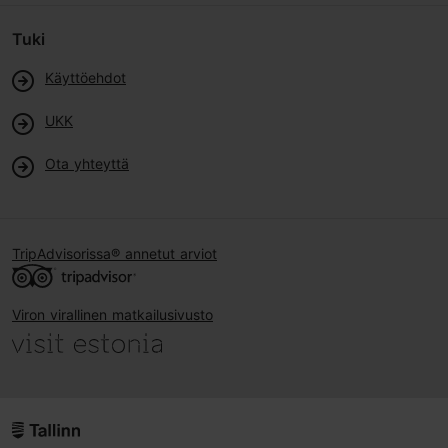
Tuki
Käyttöehdot
UKK
Ota yhteyttä
TripAdvisorissa® annetut arviot
Viron virallinen matkailusivusto