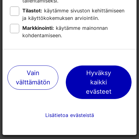
Lähellä olevia paikkoja
tallentamiseksi.
tallentamiseksi.
Tilastot:
Tilastot:
käytämme sivuston kehittämiseen
käytämme sivuston kehittämiseen
ja käyttökokemuksen arviointiin.
ja käyttökokemuksen arviointiin.
Markkinointi:
Markkinointi:
käytämme mainonnan
käytämme mainonnan
kohdentamiseen.
kohdentamiseen.
Vain
Vain
Hyväksy
Hyväksy
välttämätön
välttämätön
kaikki
kaikki
Ravintola Härg
Leipomo-he
evästeet
evästeet
ravintola P
170m
178m
Lisätietoa evästeistä
Lisätietoa evästeistä
Ravintolat
Ravintolat