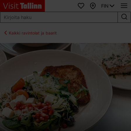
FIN
Suosikit
Kartta
Kaikki ravintolat ja baarit