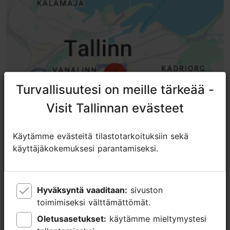
Turvallisuutesi on meille tärkeää -
Turvallisuutesi on meille tärkeää -
Visit Tallinnan evästeet
Visit Tallinnan evästeet
Käytämme evästeitä tilastotarkoituksiin sekä
Käytämme evästeitä tilastotarkoituksiin sekä
käyttäjäkokemuksesi parantamiseksi.
käyttäjäkokemuksesi parantamiseksi.
Hyväksyntä vaaditaan:
Hyväksyntä vaaditaan:
sivuston
sivuston
toimimiseksi välttämättömät.
toimimiseksi välttämättömät.
Oletusasetukset:
Oletusasetukset:
käytämme mieltymystesi
käytämme mieltymystesi