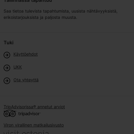
Tallinnassa tapahtuu
Saa tietoa tulevista tapahtumista, uusista nähtävyyksistä,
erikoistarjouksista ja paljosta muusta.
Tuki
Käyttöehdot
UKK
Ota yhteyttä
TripAdvisorissa® annetut arviot
Viron virallinen matkailusivusto