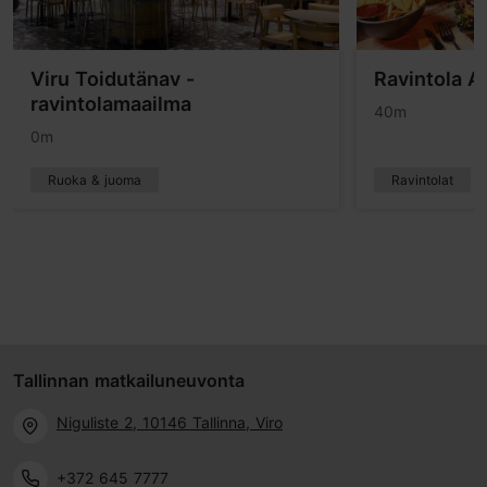
Viru Toidutänav -
Ravintola A
ravintolamaailma
40m
0m
Ruoka & juoma
Ravintolat
Tallinnan matkailuneuvonta
Niguliste 2, 10146 Tallinna, Viro
+372 645 7777