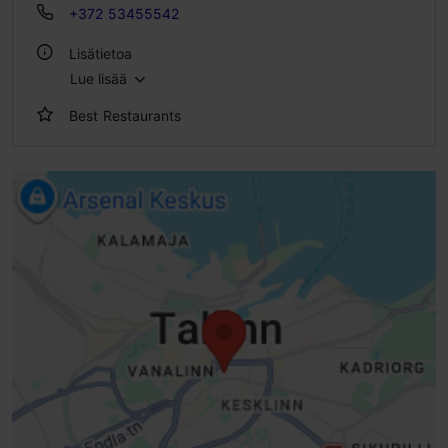
+372 53455542
Lisätietoa
Lue lisää
Tyyli: Ravintolat, Moderni eurooppalainen keittiö
Best Restaurants
Laktoosittomia ja gluteenittomia vaihtoehtoja: Kyllä
WLAN-alue
Lemmikkieläimet tervetulleita