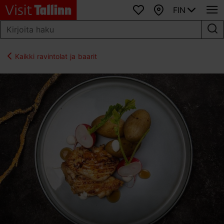
FIN
Suosikit
Kartta
Kaikki ravintolat ja baarit