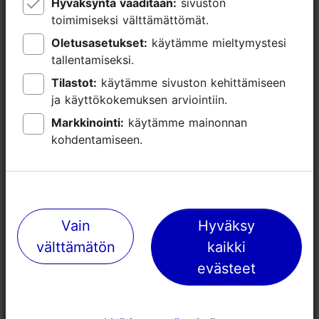
Hyväksyntä vaaditaan:
Hyväksyntä vaaditaan:
sivuston
sivuston
toimimiseksi välttämättömät.
toimimiseksi välttämättömät.
Oletusasetukset:
Oletusasetukset:
käytämme mieltymystesi
käytämme mieltymystesi
tallentamiseksi.
tallentamiseksi.
Tilastot:
Tilastot:
käytämme sivuston kehittämiseen
käytämme sivuston kehittämiseen
ja käyttökokemuksen arviointiin.
ja käyttökokemuksen arviointiin.
Lähellä olevia paikkoja
Markkinointi:
Markkinointi:
käytämme mainonnan
käytämme mainonnan
kohdentamiseen.
kohdentamiseen.
Vain
Vain
Hyväksy
Hyväksy
välttämätön
välttämätön
kaikki
kaikki
evästeet
evästeet