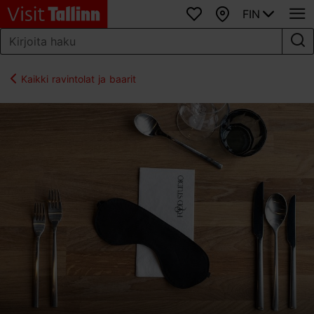
FIN
Suosikit
Kartta
Kaikki ravintolat ja baarit