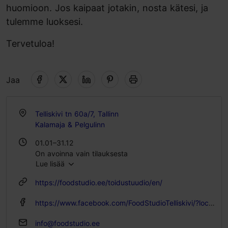
huomioon. Jos kaipaat jotakin, nosta kätesi, ja
tulemme luoksesi.
Tervetuloa!
Jaa
Telliskivi tn 60a/7, Tallinn
Kalamaja & Pelgulinn
01.01–31.12
On avoinna vain tilauksesta
Lue lisää
https://foodstudio.ee/toidustuudio/en/
https://www.facebook.com/FoodStudioTelliskivi/?locale=et_EE
info@foodstudio.ee