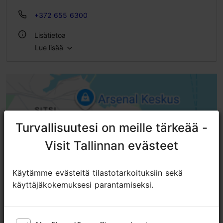
+372 655 6300
Lisätietoa
Lue lisää
Tyyli: Moderni eurooppalainen keittiö
WLAN-alue
Turvallisuutesi on meille tärkeää -
Turvallisuutesi on meille tärkeää -
Visit Tallinnan evästeet
Visit Tallinnan evästeet
Käytämme evästeitä tilastotarkoituksiin sekä
Käytämme evästeitä tilastotarkoituksiin sekä
käyttäjäkokemuksesi parantamiseksi.
käyttäjäkokemuksesi parantamiseksi.