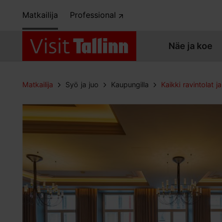
Matkailija
Professional
Näe ja koe
Matkailija
Syö ja juo
Kaupungilla
Kaikki ravintolat ja