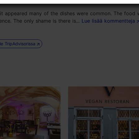
ut it appeared many of the dishes were common. The food 
ence. The only shame is there is...
Lue lisää kommentteja
le TripAdvisorissa