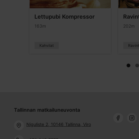
Lettupubi Kompressor
Ravin
163m
202m
Kahvilat
Ravint
Tallinnan matkailuneuvonta
Niguliste 2, 10146 Tallinna, Viro