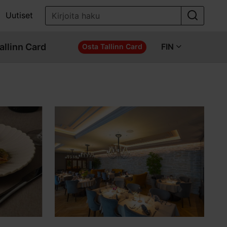
Uutiset
allinn Card
FIN
Osta Tallinn Card