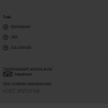
Tuki
Käyttöehdot
UKK
Ota yhteyttä
TripAdvisorissa® annetut arviot
Viron virallinen matkailusivusto