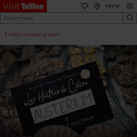
FIN
Suosikit
Kartta
Kaikki ravintolat ja baarit