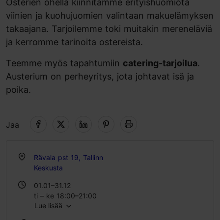
Osterien ohella kiinnitämme erityishuomiota
viinien ja kuohujuomien valintaan makuelämyksen
takaajana. Tarjoilemme toki muitakin mereneläviä
ja kerromme tarinoita ostereista.
Teemme myös tapahtumiin
catering-tarjoilua
.
Austerium on perheyritys, jota johtavat isä ja
poika.
Jaa
Rävala pst 19, Tallinn
Keskusta
01.01–31.12
ti – ke 18:00–21:00
Lue lisää
to 19:00–21:00
pe 18:00–22:00