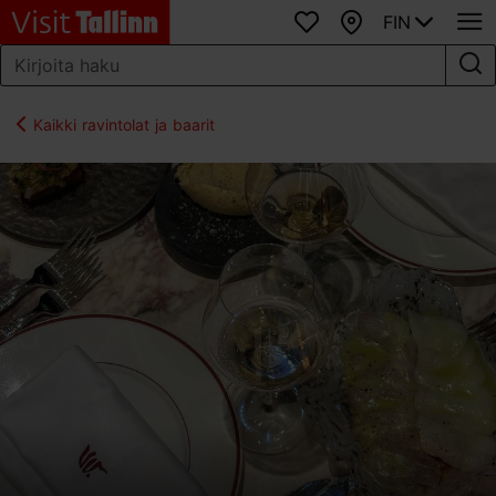
FIN
Suosikit
Kartta
Kaikki ravintolat ja baarit