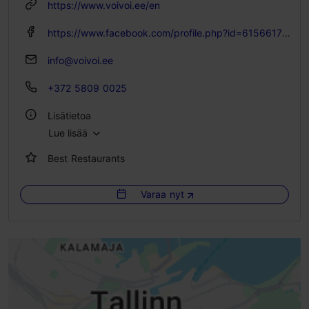
https://www.voivoi.ee/en
https://www.facebook.com/profile.php?id=61566179796115
info@voivoi.ee
+372 5809 0025
Lisätietoa
Lue lisää
Tyyli: Ravintolat, Moderni eurooppalainen keittiö
Best Restaurants
Ryhmäruokailut: Kyllä
Varaa nyt
WLAN-alue