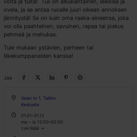
voita ja tulta! Tuli on alkukantainen, leikkisä ja
ovela, ja se antaa ruoalle juuri oikean annoksen
jännitystä! Se on kuin oma raaka-aineensa, joka
voi olla paahteinen, savuinen, rapea tai joskus
pehmeä ja mehukas.
Tule mukaan ystävien, perheen tai
liikekumppaneiden kanssa!
Jaa
Veski tn 1, Tallinn
Keskusta
01.01–31.12
ma – la 12:00–00:00
Lue lisää
su 11:00–17:00