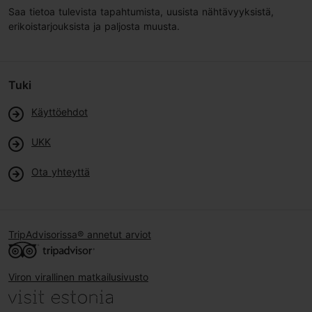
Saa tietoa tulevista tapahtumista, uusista nähtävyyksistä,
erikoistarjouksista ja paljosta muusta.
Tuki
Käyttöehdot
UKK
Ota yhteyttä
TripAdvisorissa® annetut arviot
Viron virallinen matkailusivusto