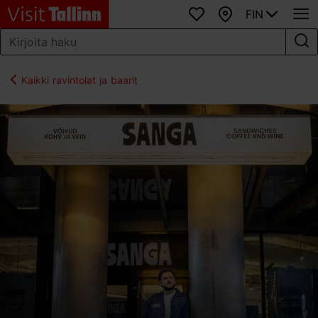
FIN
Suosikit
Kartta
Kaikki ravintolat ja baarit