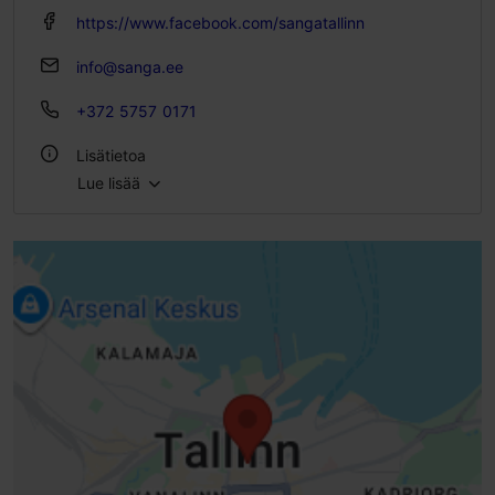
https://www.facebook.com/sangatallinn
info@sanga.ee
+372 5757 0171
Lisätietoa
Lue lisää
Tyyli: Ravintolat, Moderni eurooppalainen keittiö
Ryhmäruokailut: Kyllä
Istumapaikkoja: 50
Istumapaikkoja ulkona: 20
WLAN-alue
Lemmikkieläimet tervetulleita