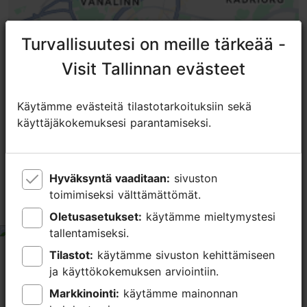
Turvallisuutesi on meille tärkeää -
Turvallisuutesi on meille tärkeää -
Visit Tallinnan evästeet
Visit Tallinnan evästeet
Käytämme evästeitä tilastotarkoituksiin sekä
Käytämme evästeitä tilastotarkoituksiin sekä
käyttäjäkokemuksesi parantamiseksi.
käyttäjäkokemuksesi parantamiseksi.
TripAdvisorissa® annetut arviot
tripadvisor rating 1.0 of 5
perustuu
1 arvioon
Hyväksyntä vaaditaan:
Hyväksyntä vaaditaan:
sivuston
sivuston
toimimiseksi välttämättömät.
toimimiseksi välttämättömät.
Unfortunately disappointing
Oletusasetukset:
Oletusasetukset:
käytämme mieltymystesi
käytämme mieltymystesi
tallentamiseksi.
tallentamiseksi.
tripadvisor rating 1 of 5
Tilastot:
Tilastot:
käytämme sivuston kehittämiseen
käytämme sivuston kehittämiseen
heinäkuu 25, 2026
kirjoittaja:
Jessica K
ja käyttökokemuksen arviointiin.
ja käyttökokemuksen arviointiin.
Good location, but uncomfortable chairs and very
underwhelming sandwiches. On paper, as in the menu,
Markkinointi:
Markkinointi:
käytämme mainonnan
käytämme mainonnan