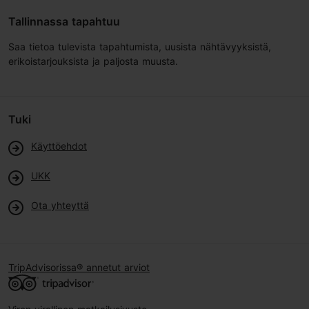
Tallinnassa tapahtuu
Saa tietoa tulevista tapahtumista, uusista nähtävyyksistä,
erikoistarjouksista ja paljosta muusta.
Tuki
Käyttöehdot
UKK
Ota yhteyttä
TripAdvisorissa® annetut arviot