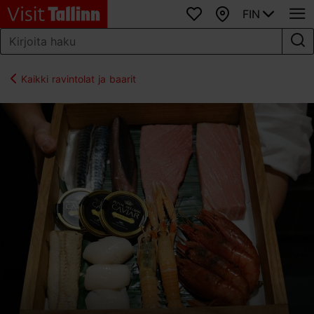
FIN
Suosikit
Kartta
Kaikki ravintolat ja baarit