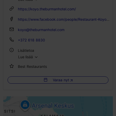
https://koyo.theburmanhotel.com/
https://www.facebook.com/people/Restaurant-Koyo/61573790992143/
koyo@theburmanhotel.com
+372 618 8830
Lisätietoa
Lue lisää
Tyyli: Ravintolat, Japanilainen
Best Restaurants
Istumapaikkoja: 11
Varaa nyt