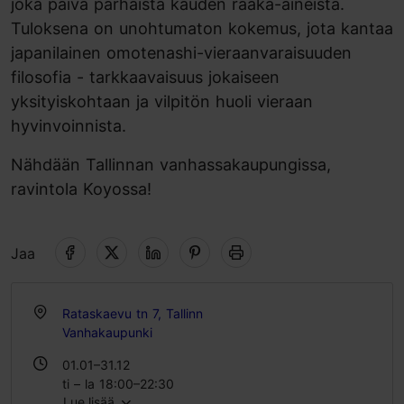
joka päivä parhaista kauden raaka-aineista.
Tuloksena on unohtumaton kokemus, jota kantaa
japanilainen omotenashi-vieraanvaraisuuden
filosofia - tarkkaavaisuus jokaiseen
yksityiskohtaan ja vilpitön huoli vieraan
hyvinvoinnista.
Nähdään Tallinnan vanhassakaupungissa,
ravintola Koyossa!
Jaa
Rataskaevu tn 7, Tallinn
Vanhakaupunki
01.01–31.12
ti – la 18:00–22:30
Lue lisää