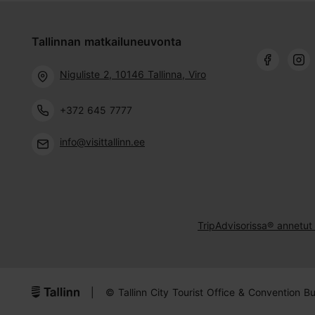
Tallinnan matkailuneuvonta
Niguliste 2, 10146 Tallinna, Viro
+372 645 7777
info@visittallinn.ee
TripAdvisorissa® annetut 
|
© Tallinn City Tourist Office & Convention B