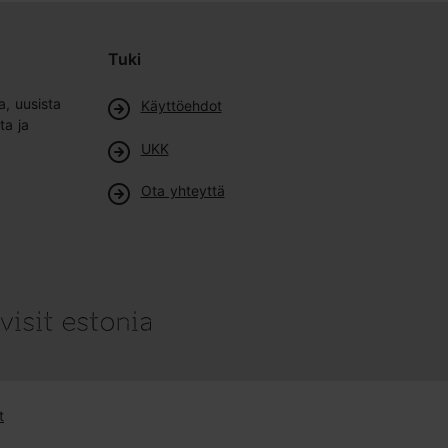
Tuki
a, uusista
Käyttöehdot
ta ja
UKK
Ota yhteyttä
t