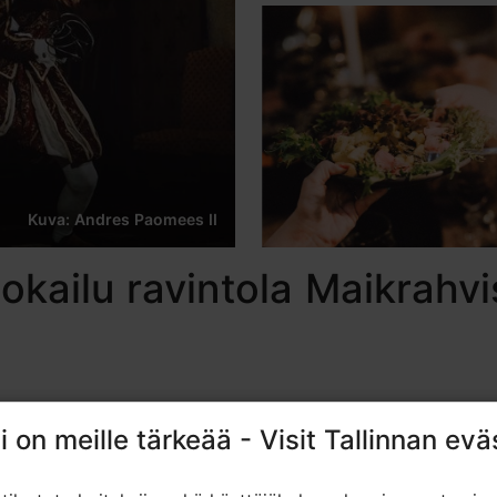
Kuva: Andres Paomees II
okailu ravintola Maikrahvi
i on meille tärkeää - Visit Tallinnan evä
i on meille tärkeää - Visit Tallinnan evä
n sydämessä