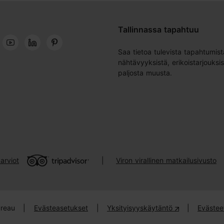
Tallinnassa tapahtuu
Saa tietoa tulevista tapahtumist
nähtävyyksistä, erikoistarjouksis
paljosta muusta.
arviot
Viron virallinen matkailusivusto
|
ureau
|
Evästeasetukset
|
Yksityisyyskäytäntö
|
Evästee