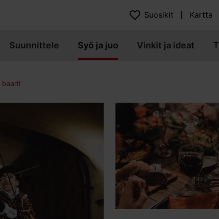
Suosikit
Kartta
Suunnittele
Syö ja juo
Vinkit ja ideat
T
 baarit