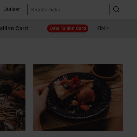
Uutiset
allinn Card
FIN
Osta Tallinn Card