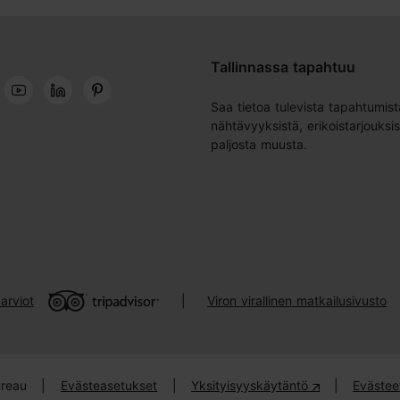
Tallinnassa tapahtuu
Saa tietoa tulevista tapahtumist
nähtävyyksistä, erikoistarjouksis
paljosta muusta.
arviot
Viron virallinen matkailusivusto
|
ureau
|
Evästeasetukset
|
Yksityisyyskäytäntö
|
Evästee