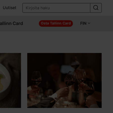
Uutiset
allinn Card
FIN
Osta Tallinn Card