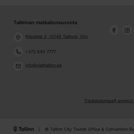
Tallinnan matkailuneuvonta
Niguliste 2, 10146 Tallinna, Viro
+372 645 7777
info@visittallinn.ee
TripAdvisorissa® annetut 
|
© Tallinn City Tourist Office & Convention B