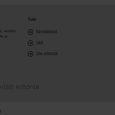
Tuki
a, uusista
Käyttöehdot
ta ja
UKK
Ota yhteyttä
t