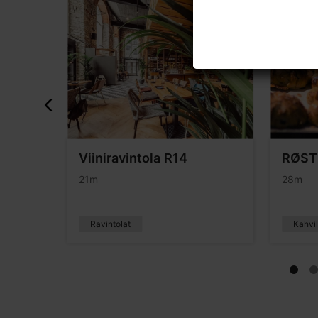
Viiniravintola R14
RØST 
21m
28m
Ravintolat
Kahvil