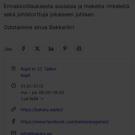
Ennakkotilauksesta suolaisia ja makeita rinkeleitä
sekä juhlatorttuja jokaiseen juhlaan.
Odotamme sinua Bekkeriin!
Jaa
Kopli tn 27, Tallinn
Kopli
01.01–31.12
ma – pe 08:00–18:00
Lue lisää
la 09:00–18:00
su 09:00–16:00
https://bakery.ee/en/
https://www.facebook.com/bekkerpagariari/
info@bakery.ee