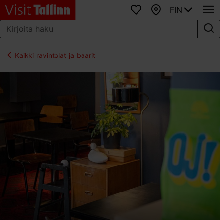
FIN
Suosikit
Kartta
Kaikki ravintolat ja baarit