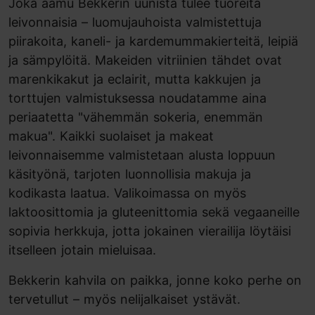
Joka aamu Bekkerin uunista tulee tuoreita
leivonnaisia – luomujauhoista valmistettuja
piirakoita, kaneli- ja kardemummakierteitä, leipiä
ja sämpylöitä. Makeiden vitriinien tähdet ovat
marenkikakut ja eclairit, mutta kakkujen ja
torttujen valmistuksessa noudatamme aina
periaatetta "vähemmän sokeria, enemmän
makua". Kaikki suolaiset ja makeat
leivonnaisemme valmistetaan alusta loppuun
käsityönä, tarjoten luonnollisia makuja ja
kodikasta laatua. Valikoimassa on myös
laktoosittomia ja gluteenittomia sekä vegaaneille
sopivia herkkuja, jotta jokainen vierailija löytäisi
itselleen jotain mieluisaa.
Bekkerin kahvila on paikka, jonne koko perhe on
tervetullut – myös nelijalkaiset ystävät.