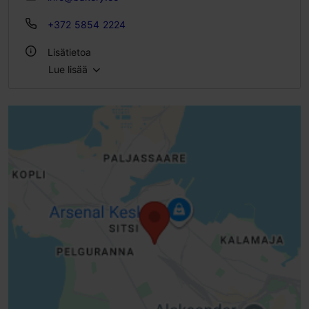
+372 5854 2224
Lisätietoa
Lue lisää
Tyyli: Kahvilat
WLAN-alue
Lemmikkieläimet tervetulleita