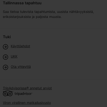
Tallinnassa tapahtuu
Saa tietoa tulevista tapahtumista, uusista nähtävyyksistä,
erikoistarjouksista ja paljosta muusta.
Tuki
Käyttöehdot
UKK
Ota yhteyttä
TripAdvisorissa® annetut arviot
Viron virallinen matkailusivusto