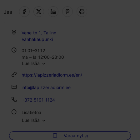
Jaa
Vene tn 1, Tallinn
Vanhakaupunki
01.01–31.12
ma – la 12:00–23:00
Lue lisää
su 12:00–18:00
https://lapizzeriadiorm.ee/en/
info@lapizzeriadiorm.ee
+372 5191 1124
Lisätietoa
Lue lisää
Tyyli: Ravintolat, Italialainen
Varaa nyt
Ryhmäruokailut: Kyllä