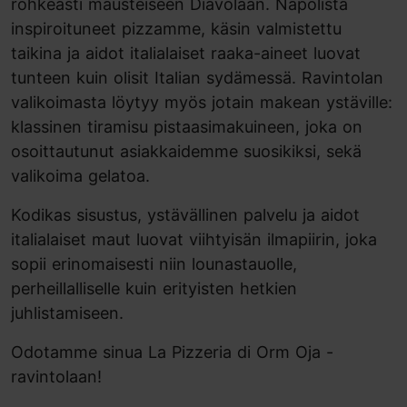
rohkeasti mausteiseen Diavolaan. Napolista
inspiroituneet pizzamme, käsin valmistettu
taikina ja aidot italialaiset raaka-aineet luovat
tunteen kuin olisit Italian sydämessä. Ravintolan
valikoimasta löytyy myös jotain makean ystäville:
klassinen tiramisu pistaasimakuineen, joka on
osoittautunut asiakkaidemme suosikiksi, sekä
valikoima gelatoa.
Kodikas sisustus, ystävällinen palvelu ja aidot
italialaiset maut luovat viihtyisän ilmapiirin, joka
sopii erinomaisesti niin lounastauolle,
perheillalliselle kuin erityisten hetkien
juhlistamiseen.
Odotamme sinua La Pizzeria di Orm Oja -
ravintolaan!