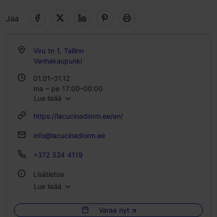
Jaa
Viru tn 1, Tallinn
Vanhakaupunki
01.01–31.12
ma – pe 17:00–00:00
Lue lisää
la 15:00–00:00
https://lacucinadiorm.ee/en/
info@lacucinadiorm.ee
+372 524 4119
Lisätietoa
Lue lisää
Tyyli: Ravintolat, Italialainen
Varaa nyt
Ryhmäruokailut: Kyllä