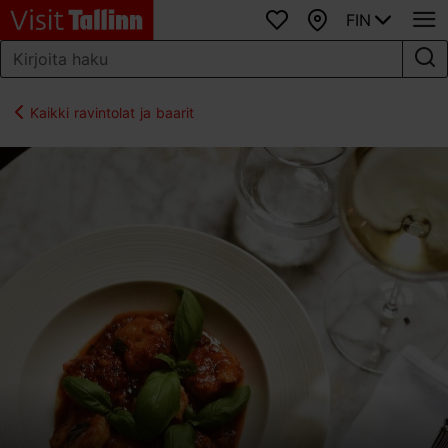
FIN
Suosikit
Kartta
Kaikki ravintolat ja baarit