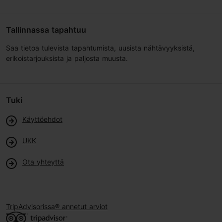
Tallinnassa tapahtuu
Saa tietoa tulevista tapahtumista, uusista nähtävyyksistä,
erikoistarjouksista ja paljosta muusta.
Tuki
Käyttöehdot
UKK
Ota yhteyttä
TripAdvisorissa® annetut arviot