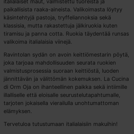
italialaiset maut, valmistettu tuoreista ja
paikallisista raaka-aineista. Valikoimasta löytyy
käsintehtyjä pastoja, tryffeliannoksia sekä
klassisia, mutta rakastettuja jälkiruokia kuten
tiramisu ja panna cotta. Ruokia täydentää runsas
valikoima italialaisia viinejä.
Ravintolan sydän on avoin keittiömestarin pöytä,
joka tarjoaa mahdollisuuden seurata ruokien
valmistusprosessia suoraan keittiöstä, luoden
jännittävän ja välittömän kokemuksen. La Cucina
di Orm Oja on ihanteellinen paikka sekä intiimille
illalliselle että eloisalle seurustelutapahtumalle,
tarjoten jokaisella vierailulla unohtumattoman
elämyksen.
Tervetuloa tutustumaan italialaisiin makuihin!