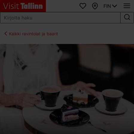
FIN
Suosikit
Kartta
Kaikki ravintolat ja baarit