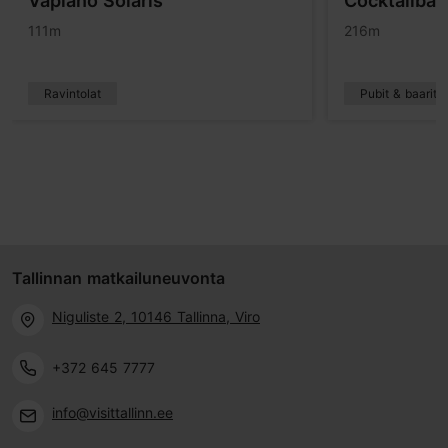
Vapiano Solaris
Cocktailbaa
111m
216m
Ravintolat
Pubit & baarit
Tallinnan matkailuneuvonta
Niguliste 2, 10146 Tallinna, Viro
+372 645 7777
info@visittallinn.ee