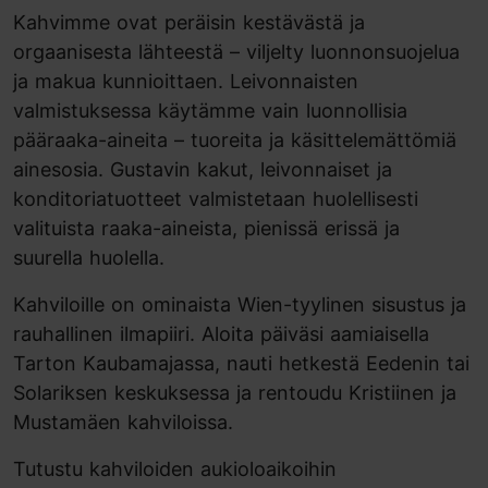
Kahvimme ovat peräisin kestävästä ja
orgaanisesta lähteestä – viljelty luonnonsuojelua
ja makua kunnioittaen. Leivonnaisten
valmistuksessa käytämme vain luonnollisia
pääraaka-aineita – tuoreita ja käsittelemättömiä
ainesosia. Gustavin kakut, leivonnaiset ja
konditoriatuotteet valmistetaan huolellisesti
valituista raaka-aineista, pienissä erissä ja
suurella huolella.
Kahviloille on ominaista Wien-tyylinen sisustus ja
rauhallinen ilmapiiri. Aloita päiväsi aamiaisella
Tarton Kaubamajassa, nauti hetkestä Eedenin tai
Solariksen keskuksessa ja rentoudu Kristiinen ja
Mustamäen kahviloissa.
Tutustu kahviloiden aukioloaikoihin