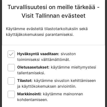
Turvallisuutesi on meille tärkeää -
Turvallisuutesi on meille tärkeää -
+372 5197 7783
Visit Tallinnan evästeet
Visit Tallinnan evästeet
Lisätietoa
Lue lisää
Tyyli: Kahvilat, Virolainen, Moderni eurooppalainen keittiö
Käytämme evästeitä tilastotarkoituksiin sekä
Käytämme evästeitä tilastotarkoituksiin sekä
käyttäjäkokemuksesi parantamiseksi.
käyttäjäkokemuksesi parantamiseksi.
WLAN-alue
Hyväksyntä vaaditaan:
Hyväksyntä vaaditaan:
sivuston
sivuston
toimimiseksi välttämättömät.
toimimiseksi välttämättömät.
Oletusasetukset:
Oletusasetukset:
käytämme mieltymystesi
käytämme mieltymystesi
tallentamiseksi.
tallentamiseksi.
Tilastot:
Tilastot:
käytämme sivuston kehittämiseen
käytämme sivuston kehittämiseen
ja käyttökokemuksen arviointiin.
ja käyttökokemuksen arviointiin.
Markkinointi:
Markkinointi:
käytämme mainonnan
käytämme mainonnan
kohdentamiseen.
kohdentamiseen.